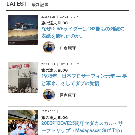
LATEST
最新記事
2026.06.25 ｜
DOVE HISTORY
旅の達人 BLOG
なぜDOVEライダーは182冊もの雑誌の
表紙を飾れたのか。
戸倉康守
2026.03.01 ｜
DOVE HISTORY
旅の達人 BLOG
1978年、日本プロサーフィン元年 ― 夢
と革命、そしてダブの覚悟
戸倉康守
2025.05.16 ｜
旅の達人 BLOG
2000年DOVE25周年マダカスカル・サ
ーフトリップ（Madagascar Surf Trip）