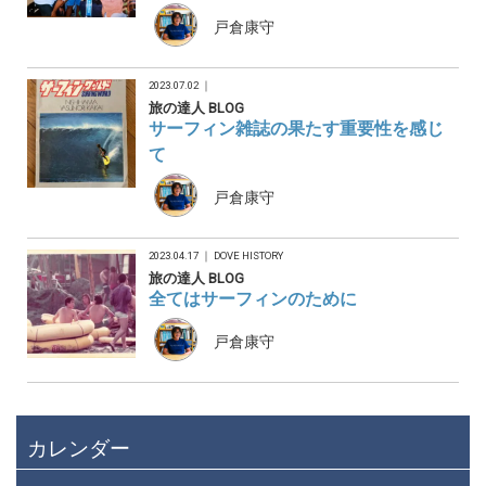
戸倉康守
2023.07.02 ｜
旅の達人 BLOG
サーフィン雑誌の果たす重要性を感じ
て
戸倉康守
2023.04.17 ｜
DOVE HISTORY
旅の達人 BLOG
全てはサーフィンのために
戸倉康守
カレンダー