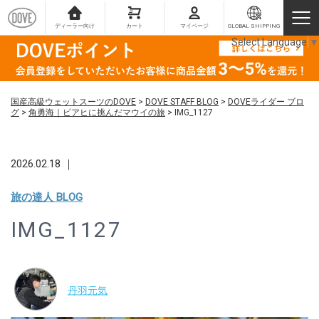
ディーラー向け
カート
マイページ
GLOBAL SHIPPING
Select Language
▼
国産高級ウェットスーツのDOVE
>
DOVE STAFF BLOG
>
DOVEライダー ブロ
グ
>
角勇海｜ピアヒに挑んだマウイの旅
>
IMG_1127
2026.02.18 ｜
旅の達人 BLOG
IMG_1127
丹羽元気