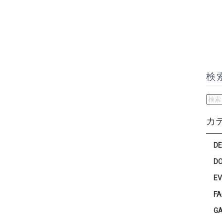
検
検
索:
カ
D
D
E
F
G