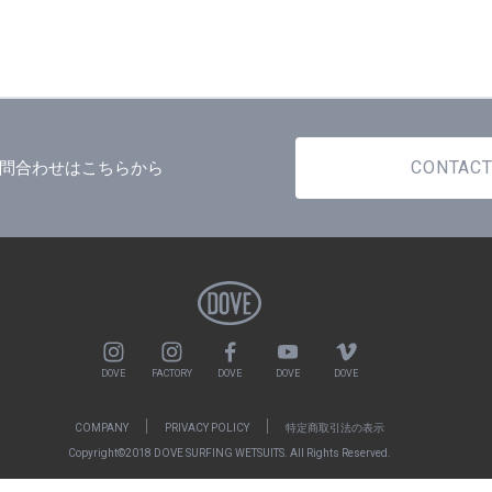
CONTAC
問合わせはこちらから
DOVE
FACTORY
DOVE
DOVE
DOVE
COMPANY
PRIVACY POLICY
特定商取引法の表示
Copyright©2018 DOVE SURFING WETSUITS. All Rights Reserved.