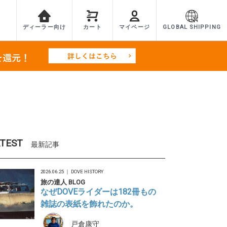
ディーラー向け
カート
マイページ
GLOBAL SHIPPING
TEST
最新記事
2026.06.25 ｜
DOVE HISTORY
旅の達人 BLOG
なぜDOVEライダーは182冊もの
雑誌の表紙を飾れたのか。
戸倉康守