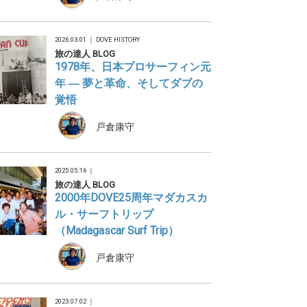
2026.03.01 ｜
DOVE HISTORY
旅の達人 BLOG
1978年、日本プロサーフィン元
年 ― 夢と革命、そしてダブの
覚悟
戸倉康守
2025.05.16 ｜
旅の達人 BLOG
2000年DOVE25周年マダカスカ
ル・サーフトリップ
（Madagascar Surf Trip）
戸倉康守
2023.07.02 ｜