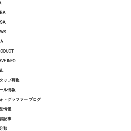
A
PBA
PSA
EWS
SA
RODUCT
VE INFO
SL
タッフ募集
ール情報
ォトグラファー ブログ
品情報
談記事
分類