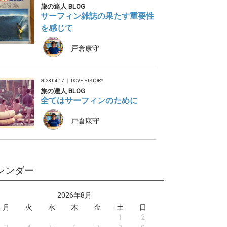
旅の達人 BLOG
サーフィン雑誌の果たす重要性
を感じて
戸倉康守
2023.04.17 ｜
DOVE HISTORY
旅の達人 BLOG
全てはサーフィンのために
戸倉康守
レンダー
2026年8月
月
火
水
木
金
土
日
1
2