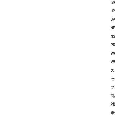
IS
J
J
N
N
P
WA
W
ス
セ
フ
商
対
未