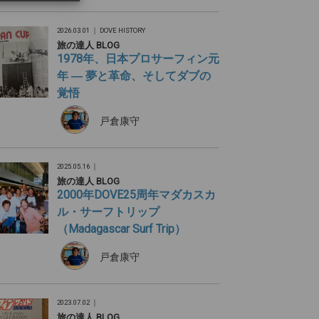
2026.03.01 ｜
DOVE HISTORY
旅の達人 BLOG
1978年、日本プロサーフィン元
年 ― 夢と革命、そしてダブの
覚悟
戸倉康守
2025.05.16 ｜
旅の達人 BLOG
2000年DOVE25周年マダカスカ
ル・サーフトリップ
（Madagascar Surf Trip）
戸倉康守
2023.07.02 ｜
旅の達人 BLOG