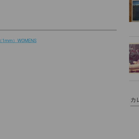
（1mm）WOMENS
カ