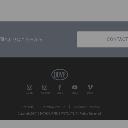
CONTAC
問合わせはこちらから
DOVE
FACTORY
DOVE
DOVE
DOVE
COMPANY
PRIVACY POLICY
特定商取引法の表示
Copyright©2018 DOVE SURFING WETSUITS. All Rights Reserved.