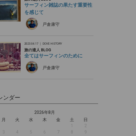
サーフィン雑誌の果たす重要性
を感じて
戸倉康守
2023.04.17 ｜
DOVE HISTORY
旅の達人 BLOG
全てはサーフィンのために
戸倉康守
レンダー
2026年8月
月
火
水
木
金
土
日
1
2
3
4
5
6
7
8
9