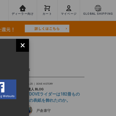
ディーラー向け
カート
マイページ
GLOBAL SHIPPING
×
TEST
最新記事
2026.06.25 ｜
DOVE HISTORY
旅の達人 BLOG
なぜDOVEライダーは182冊もの
g Wetsuits
雑誌の表紙を飾れたのか。
戸倉康守