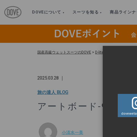
DOVEについて
スーツを知る
商品ラインナ
国産高級ウェットスーツのDOVE
>
D-lite L/Sジャケット
2025.03.28 ｜
旅の達人 BLOG
アートボード-9-100
dovewetsu
小清水一美