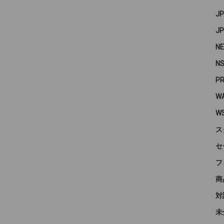
J
J
N
N
P
WA
W
ス
セ
フ
商
対
未