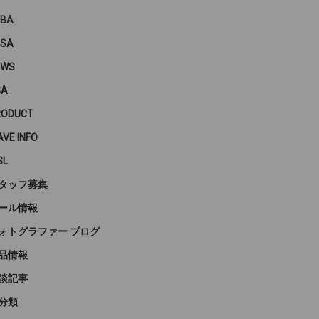
PBA
PSA
EWS
SA
RODUCT
VE INFO
SL
タッフ募集
ール情報
ォトグラファー ブログ
品情報
談記事
分類