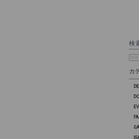
検
検
索:
カ
D
D
E
F
G
IS