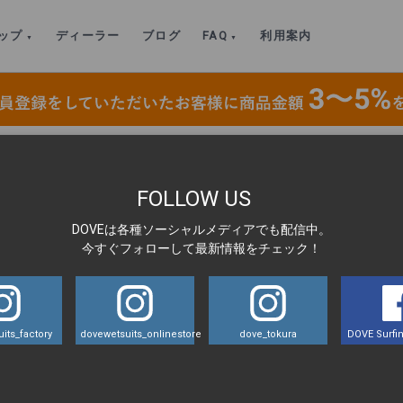
ップ
ディーラー
ブログ
FAQ
利用案内
｜ジップレス／BK×RTF（1mm）WOMENS
>
アートボード-9-100
FOLLOW US
DOVEは各種ソーシャルメディアでも配信中。
LA
今すぐフォローして最新情報をチェック！
its_factory
dovewetsuits_onlinestore
dove_tokura
DOVE Surfin