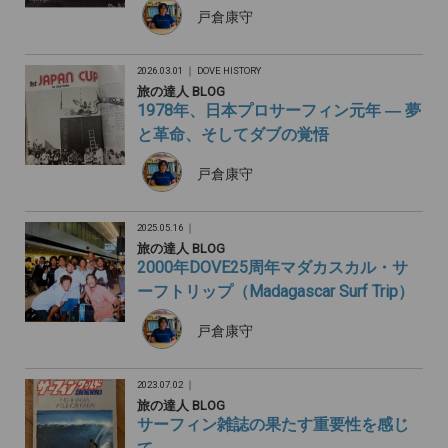
戸倉康守
2026.03.01 ｜
DOVE HISTORY
旅の達人 BLOG
1978年、日本プロサーフィン元年 ― 夢
と革命、そしてダブの覚悟
戸倉康守
2025.05.16 ｜
旅の達人 BLOG
2000年DOVE25周年マダカスカル・サ
ーフトリップ（Madagascar Surf Trip）
戸倉康守
2023.07.02 ｜
旅の達人 BLOG
サーフィン雑誌の果たす重要性を感じ