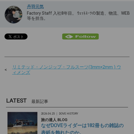
丹羽元気
Factory Staff 入社8年目。 ｳｪｯﾄｽｰﾂの製造、物流、WEB
等を担当。
リミテッド・ノンジップ・フルスーツ(3mm×2mm ) ウ
ィメンズ
LATEST
最新記事
2026.06.25 ｜
DOVE HISTORY
旅の達人 BLOG
なぜDOVEライダーは182冊もの雑誌の
表紙を飾れたのか。