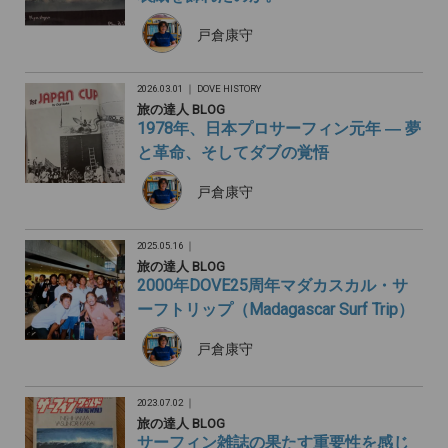
戸倉康守
2026.03.01 ｜
DOVE HISTORY
旅の達人 BLOG
1978年、日本プロサーフィン元年 ― 夢
と革命、そしてダブの覚悟
戸倉康守
2025.05.16 ｜
旅の達人 BLOG
2000年DOVE25周年マダカスカル・サ
ーフトリップ（Madagascar Surf Trip）
戸倉康守
2023.07.02 ｜
旅の達人 BLOG
サーフィン雑誌の果たす重要性を感じ