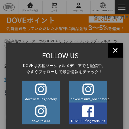
ディーラー向け
カート
マイページ
GLOBAL SHIPPING
Select Language
▼
国産高級ウェットスーツのDOVE
>
リミテッド・ノンジップ・フルスーツ
(3mm×2mm ) ウィメンズ
>
51
×
FOLLOW US
DOVEは各種ソーシャルメディアでも配信中。
2025.08.08 ｜
今すぐフォローして最新情報をチェック！
旅の達人 BLOG
51
dovewetsuits_factory
dovewetsuits_onlinestore
丹羽元気
dove_tokura
DOVE Surfing Wetsuits