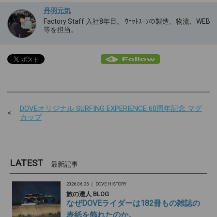
丹羽元気
Factory Staff 入社8年目。 ｳｪｯﾄｽｰﾂの製造、物流、WEB
等を担当。
DOVEオリジナル SURFING EXPERIENCE 60周年記念 マグ
カップ
LATEST
最新記事
2026.06.25 ｜
DOVE HISTORY
旅の達人 BLOG
なぜDOVEライダーは182冊もの雑誌の
表紙を飾れたのか。