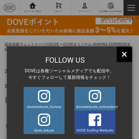
ディーラー向け
カート
マイページ
GLOBAL SHIPPING
Select Language
▼
国産高級ウェットスーツのDOVE
>
DOVEオリジナル SURFING EXPERIENCE
60周年記念 マグカップ
>
IMG_2742
×
FOLLOW US
DOVEは各種ソーシャルメディアでも配信中。
2025.09.12 ｜
今すぐフォローして最新情報をチェック！
旅の達人 BLOG
IMG_2742
dovewetsuits_factory
dovewetsuits_onlinestore
丹羽元気
dove_tokura
DOVE Surfing Wetsuits