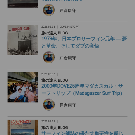
戸倉康守
2026.03.01 ｜
DOVE HISTORY
旅の達人 BLOG
1978年、日本プロサーフィン元年 ― 夢
と革命、そしてダブの覚悟
戸倉康守
2025.05.16 ｜
旅の達人 BLOG
2000年DOVE25周年マダカスカル・サ
ーフトリップ（Madagascar Surf Trip）
戸倉康守
2023.07.02 ｜
旅の達人 BLOG
サーフィン雑誌の果たす重要性を感じ