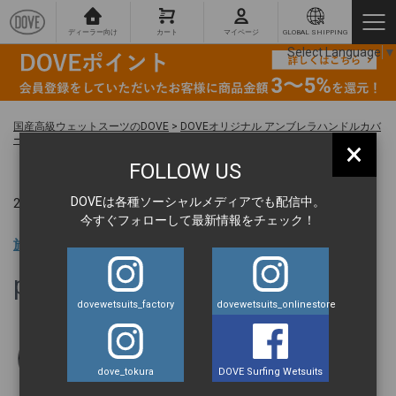
ディーラー向け
カート
マイページ
GLOBAL SHIPPING
Select Language
▼
国産高級ウェットスーツのDOVE
>
DOVEオリジナル アンブレラハンドルカバ
ー
>
pl
×
FOLLOW US
DOVEは各種ソーシャルメディアでも配信中。
2025.10.06 ｜
今すぐフォローして最新情報をチェック！
旅の達人 BLOG
pl
dovewetsuits_factory
dovewetsuits_onlinestore
丹羽元気
dove_tokura
DOVE Surfing Wetsuits