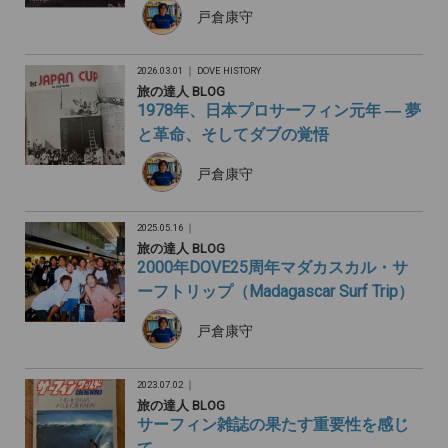
戸倉康守
2026.03.01 ｜
DOVE HISTORY
旅の達人 BLOG
1978年、日本プロサーフィン元年 ― 夢
と革命、そしてダブの覚悟
戸倉康守
2025.05.16 ｜
旅の達人 BLOG
2000年DOVE25周年マダカスカル・サ
ーフトリップ（Madagascar Surf Trip）
戸倉康守
2023.07.02 ｜
旅の達人 BLOG
サーフィン雑誌の果たす重要性を感じ