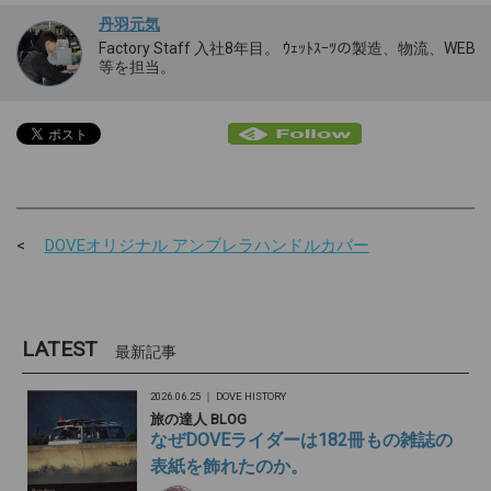
丹羽元気
Factory Staff 入社8年目。 ｳｪｯﾄｽｰﾂの製造、物流、WEB
等を担当。
DOVEオリジナル アンブレラハンドルカバー
LATEST
最新記事
2026.06.25 ｜
DOVE HISTORY
旅の達人 BLOG
なぜDOVEライダーは182冊もの雑誌の
表紙を飾れたのか。