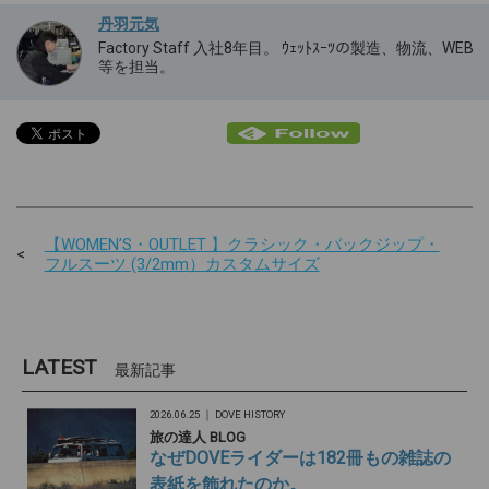
丹羽元気
Factory Staff 入社8年目。 ｳｪｯﾄｽｰﾂの製造、物流、WEB
等を担当。
【WOMEN’S・OUTLET 】クラシック・バックジップ・
フルスーツ (3/2mm）カスタムサイズ
LATEST
最新記事
2026.06.25 ｜
DOVE HISTORY
旅の達人 BLOG
なぜDOVEライダーは182冊もの雑誌の
表紙を飾れたのか。