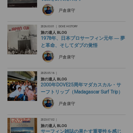
戸倉康守
2026.03.01 ｜
DOVE HISTORY
旅の達人 BLOG
1978年、日本プロサーフィン元年 ― 夢
と革命、そしてダブの覚悟
戸倉康守
2025.05.16 ｜
旅の達人 BLOG
2000年DOVE25周年マダカスカル・サ
ーフトリップ（Madagascar Surf Trip）
戸倉康守
2023.07.02 ｜
旅の達人 BLOG
サーフィン雑誌の果たす重要性を感じ