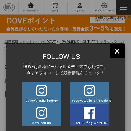
ディーラー向け
カート
マイページ
GLOBAL SHIPPING
Select Language
▼
国産高級ウェットスーツのDOVE
>
【WOMEN’S・OUTLET 】クラシック・バ
ックジップ・フルスーツ (3/2mm）カスタムサイズ
>
IMG_3307
×
FOLLOW US
DOVEは各種ソーシャルメディアでも配信中。
2025.10.23 ｜
今すぐフォローして最新情報をチェック！
旅の達人 BLOG
IMG_3307
dovewetsuits_factory
dovewetsuits_onlinestore
丹羽元気
dove_tokura
DOVE Surfing Wetsuits