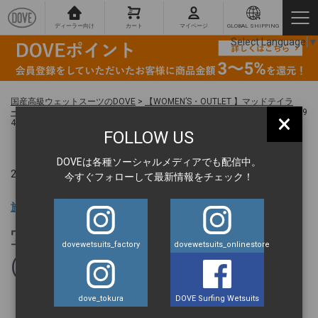
ディーラー向け
カート
マイページ
GLOBAL SHIPPING
Select Language
▼
国産高級ウェットスーツのDOVE
>
【WOMEN’S・OUTLET 】マッドテイラ
ー・バックジップ・フルスーツ(3/2mm) L-156-Mサイズ
>
写真 2025-12-08 19
×
42 16 (1)
FOLLOW US
DOVEは各種ソーシャルメディアでも配信中。
2025.12.09 ｜
今すぐフォローして最新情報をチェック！
旅の達人 BLOG
写真 2025-12-08 19 42 16
dovewetsuits_factory
dovewetsuits_onlinestore
(1)
dove_tokura
DOVE Surfing Wetsuits