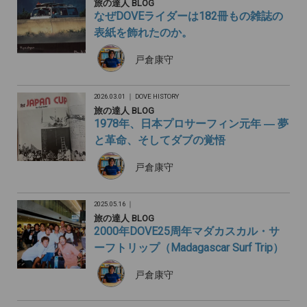
旅の達人 BLOG
なぜDOVEライダーは182冊もの雑誌の
表紙を飾れたのか。
戸倉康守
2026.03.01 ｜
DOVE HISTORY
旅の達人 BLOG
1978年、日本プロサーフィン元年 ― 夢
と革命、そしてダブの覚悟
戸倉康守
2025.05.16 ｜
旅の達人 BLOG
2000年DOVE25周年マダカスカル・サ
ーフトリップ（Madagascar Surf Trip）
戸倉康守