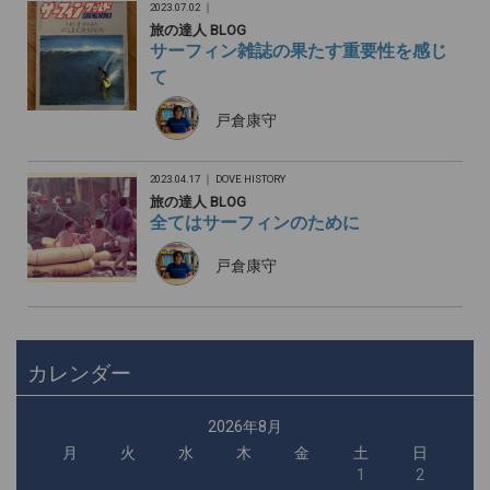
2023.07.02 ｜
旅の達人 BLOG
サーフィン雑誌の果たす重要性を感じ
て
戸倉康守
2023.04.17 ｜
DOVE HISTORY
旅の達人 BLOG
全てはサーフィンのために
戸倉康守
カレンダー
2026年8月
月
火
水
木
金
土
日
1
2