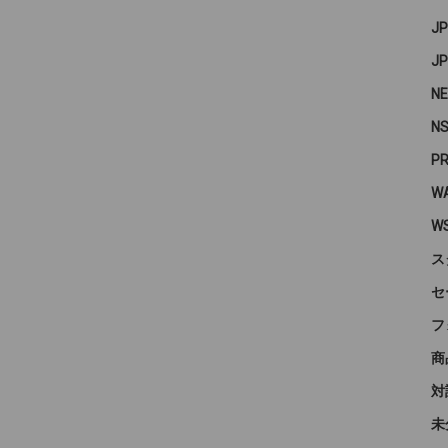
J
J
N
N
P
WA
W
ス
セ
フ
商
対
未