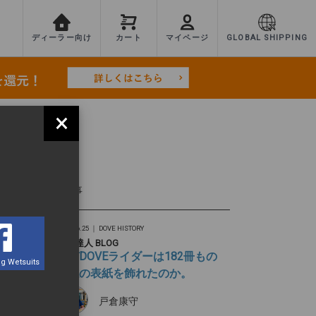
ディーラー向け
カート
マイページ
GLOBAL SHIPPING
×
 19 42 16 (1)
TEST
最新記事
2026.06.25 ｜
DOVE HISTORY
旅の達人 BLOG
なぜDOVEライダーは182冊もの
g Wetsuits
雑誌の表紙を飾れたのか。
戸倉康守