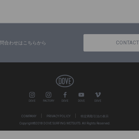
CONTAC
問合わせはこちらから
DOVE
FACTORY
DOVE
DOVE
DOVE
COMPANY
PRIVACY POLICY
特定商取引法の表示
Copyright©2018 DOVE SURFING WETSUITS. All Rights Reserved.