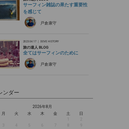
サーフィン雑誌の果たす重要性
を感じて
戸倉康守
2023.04.17 ｜
DOVE HISTORY
旅の達人 BLOG
全てはサーフィンのために
戸倉康守
レンダー
2026年8月
月
火
水
木
金
土
日
1
2
3
4
5
6
7
8
9