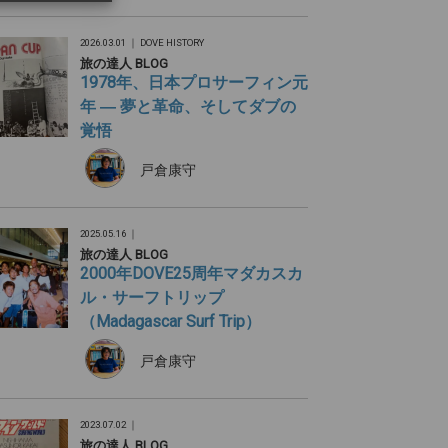
2026.03.01 ｜
DOVE HISTORY
旅の達人 BLOG
1978年、日本プロサーフィン元
年 ― 夢と革命、そしてダブの
覚悟
戸倉康守
2025.05.16 ｜
旅の達人 BLOG
2000年DOVE25周年マダカスカ
ル・サーフトリップ
（Madagascar Surf Trip）
戸倉康守
2023.07.02 ｜
旅の達人 BLOG