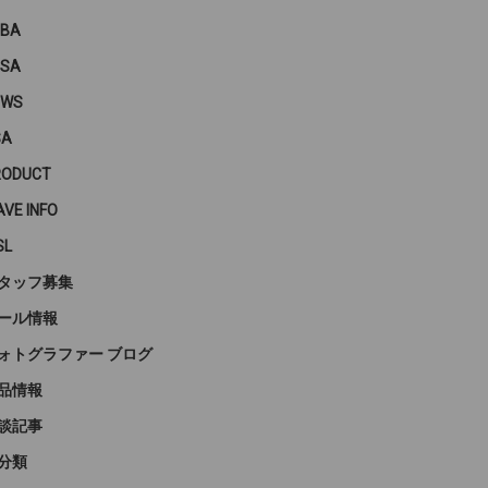
PBA
PSA
EWS
SA
RODUCT
VE INFO
SL
タッフ募集
ール情報
ォトグラファー ブログ
品情報
談記事
分類