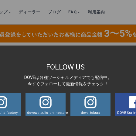
ップ
ディーラー
ブログ
FAQ
利用案内
】マッドテーラー・チェストジップ・フルスーツ(3/2mm) 172-Mサイズ
>
写真 2025-12-08
FOLLOW US
DOVEは各種ソーシャルメディアでも配信中。
LA
今すぐフォローして最新情報をチェック！
2 16 (1)
its_factory
dovewetsuits_onlinestore
dove_tokura
DOVE Surfin