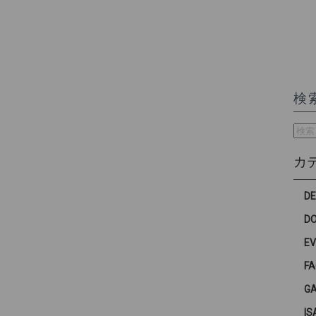
検
検
索:
カ
D
D
E
F
G
IS