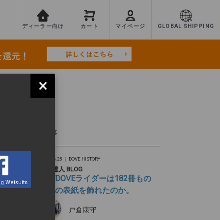
ディーラー向け
カート
マイページ
GLOBAL SHIPPING
×
8-19-36-25
TEST
最新記事
2026.06.25 ｜
DOVE HISTORY
旅の達人 BLOG
なぜDOVEライダーは182冊もの
g Wetsuits
雑誌の表紙を飾れたのか。
戸倉康守