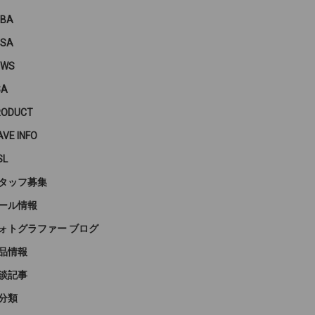
PBA
PSA
EWS
SA
RODUCT
VE INFO
SL
タッフ募集
ール情報
ォトグラファー ブログ
品情報
談記事
分類