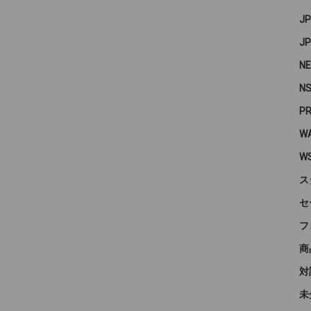
J
J
N
N
P
WA
W
ス
セ
フ
商
対
未