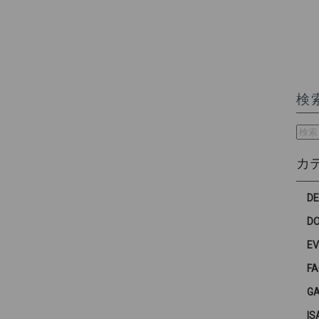
検
検
索:
カ
D
D
E
F
G
IS