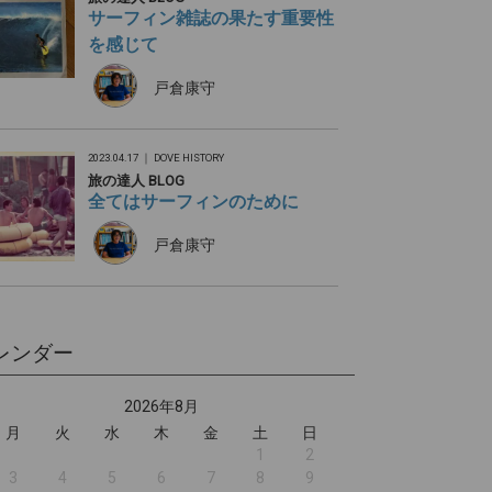
サーフィン雑誌の果たす重要性
を感じて
戸倉康守
2023.04.17 ｜
DOVE HISTORY
旅の達人 BLOG
全てはサーフィンのために
戸倉康守
レンダー
2026年8月
月
火
水
木
金
土
日
1
2
3
4
5
6
7
8
9