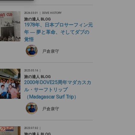
2026.03.01 ｜
DOVE HISTORY
旅の達人 BLOG
1978年、日本プロサーフィン元
年 ― 夢と革命、そしてダブの
覚悟
戸倉康守
2025.05.16 ｜
旅の達人 BLOG
2000年DOVE25周年マダカスカ
ル・サーフトリップ
（Madagascar Surf Trip）
戸倉康守
2023.07.02 ｜
旅の達人 BLOG