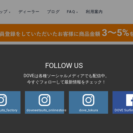
ップ
ディーラー
ブログ
FAQ
利用案内
】イージーパドル・チェストジップ・フルスーツ(3/2mm) 172-Mサイズ
>
写真-2025-12-0
FOLLOW US
DOVEは各種ソーシャルメディアでも配信中。
LA
今すぐフォローして最新情報をチェック！
36-25
its_factory
dovewetsuits_onlinestore
dove_tokura
DOVE Surfin