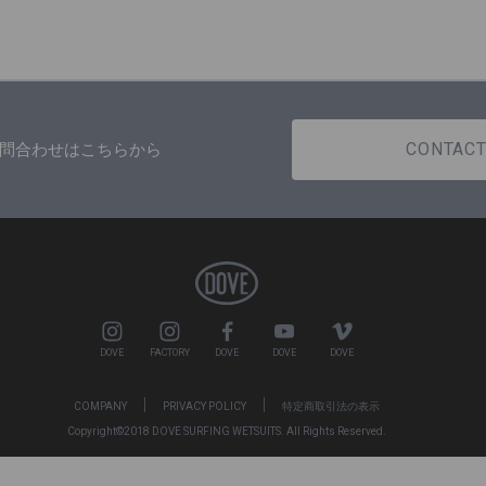
CONTAC
問合わせはこちらから
DOVE
FACTORY
DOVE
DOVE
DOVE
COMPANY
PRIVACY POLICY
特定商取引法の表示
Copyright©2018 DOVE SURFING WETSUITS. All Rights Reserved.