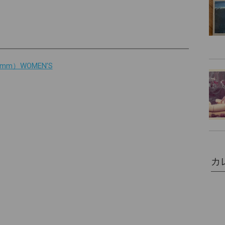
mm）WOMEN’S
カ