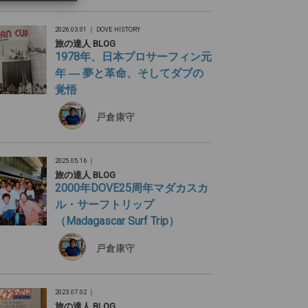
2026.03.01 ｜
DOVE HISTORY
旅の達人 BLOG
1978年、日本プロサーフィン元
年 ― 夢と革命、そしてダブの
覚悟
戸倉康守
2025.05.16 ｜
旅の達人 BLOG
2000年DOVE25周年マダカスカ
ル・サーフトリップ
（Madagascar Surf Trip）
戸倉康守
2023.07.02 ｜
旅の達人 BLOG