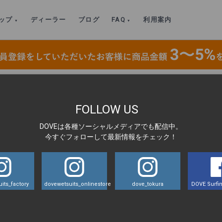
ップ
ディーラー
ブログ
FAQ
利用案内
ハイレングス｜BTN（1mm）WOMEN’S
>
IMG_2360
FOLLOW US
DOVEは各種ソーシャルメディアでも配信中。
LA
今すぐフォローして最新情報をチェック！
its_factory
dovewetsuits_onlinestore
dove_tokura
DOVE Surfin