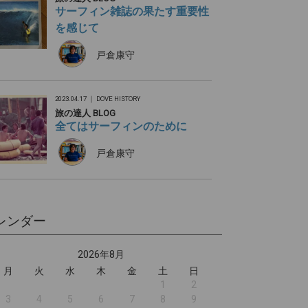
サーフィン雑誌の果たす重要性
を感じて
戸倉康守
2023.04.17 ｜
DOVE HISTORY
旅の達人 BLOG
全てはサーフィンのために
戸倉康守
レンダー
2026年8月
月
火
水
木
金
土
日
1
2
3
4
5
6
7
8
9