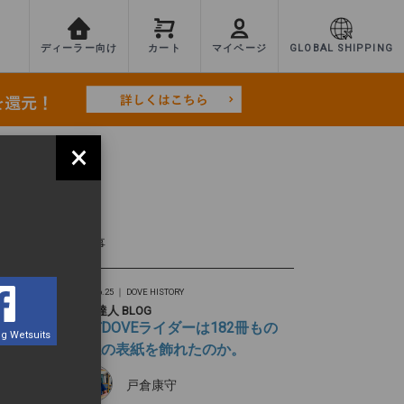
ディーラー向け
カート
マイページ
GLOBAL SHIPPING
×
TEST
最新記事
2026.06.25 ｜
DOVE HISTORY
旅の達人 BLOG
なぜDOVEライダーは182冊もの
g Wetsuits
雑誌の表紙を飾れたのか。
戸倉康守