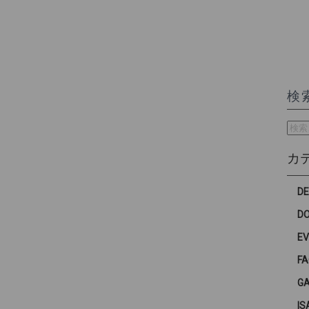
検
検
索:
カ
D
D
E
F
G
IS