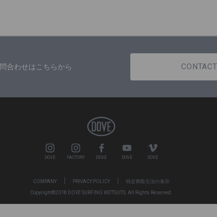
CONTAC
問合わせはこちらから
DOVE
FACTORY
DOVE
DOVE
DOVE
COMPANY
PRIVACY POLICY
特定商取引法の表示
Copyright©2018 DOVE SURFING WETSUITS. All Rights Reserved.