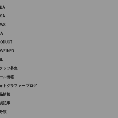
PBA
PSA
EWS
SA
RODUCT
VE INFO
SL
タッフ募集
ール情報
ォトグラファー ブログ
品情報
談記事
分類