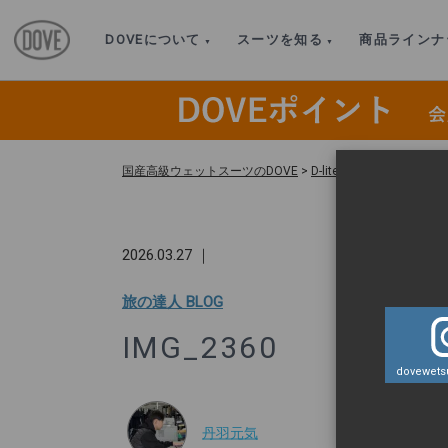
DOVEについて
スーツを知る
商品ラインナ
国産高級ウェットスーツのDOVE
>
D-lite スイムスーツ 
2026.03.27 ｜
旅の達人 BLOG
IMG_2360
dovewetsu
丹羽元気