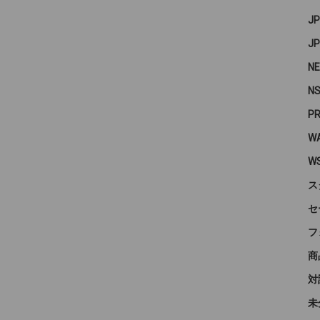
J
J
N
N
P
WA
W
ス
セ
フ
商
対
未