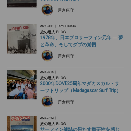
戸倉康守
2026.03.01 ｜
DOVE HISTORY
旅の達人 BLOG
1978年、日本プロサーフィン元年 ― 夢
と革命、そしてダブの覚悟
戸倉康守
2025.05.16 ｜
旅の達人 BLOG
2000年DOVE25周年マダカスカル・サ
ーフトリップ（Madagascar Surf Trip）
戸倉康守
2023.07.02 ｜
旅の達人 BLOG
サーフィン雑誌の果たす重要性を感じ