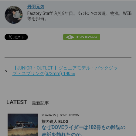
丹羽元気
Factory Staff 入社8年目。 ｳｪｯﾄｽｰﾂの製造、物流、WEB
等を担当。
【JUNIOR・OUTLET 】ジュニアモデル・バックジッ
プ・スプリング(3/2mm) 140㎝
LATEST
最新記事
2026.06.25 ｜
DOVE HISTORY
旅の達人 BLOG
なぜDOVEライダーは182冊もの雑誌の
表紙を飾れたのか。