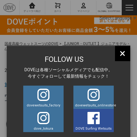
ディーラー向け
カート
マイページ
GLOBAL SHIPPING
Select Language
▼
国産高級ウェットスーツのDOVE
>
【JUNIOR・OUTLET 】ジュニアモデル・
バックジップ・スプリング(3/2mm) 140㎝
>
写真-2025-09-09-14-38-04
×
FOLLOW US
DOVEは各種ソーシャルメディアでも配信中。
2026.06.23 ｜
今すぐフォローして最新情報をチェック！
旅の達人 BLOG
写真-2025-09-09-14-38-04
dovewetsuits_factory
dovewetsuits_onlinestore
丹羽元気
dove_tokura
DOVE Surfing Wetsuits