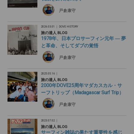
戸倉康守
2026.03.01 ｜
DOVE HISTORY
旅の達人 BLOG
1978年、日本プロサーフィン元年 ― 夢
と革命、そしてダブの覚悟
戸倉康守
2025.05.16 ｜
旅の達人 BLOG
2000年DOVE25周年マダカスカル・サ
ーフトリップ（Madagascar Surf Trip）
戸倉康守
2023.07.02 ｜
旅の達人 BLOG
サーフィン雑誌の果たす重要性を感じ