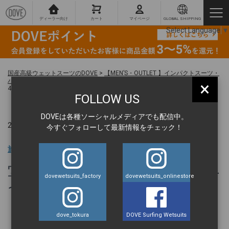
ディーラー向け
カート
マイページ
GLOBAL SHIPPING
Select Language
▼
国産高級ウェットスーツのDOVE
>
【MEN’S・OUTLET 】インパクトスーツ・
バックジップ・スプリング(3/2mm）177-Mサイズ
>
写真-2025-09-09-14-51-
×
46-1
FOLLOW US
DOVEは各種ソーシャルメディアでも配信中。
2026.07.02 ｜
今すぐフォローして最新情報をチェック！
旅の達人 BLOG
写真-2025-09-09-14-51-46-
dovewetsuits_factory
dovewetsuits_onlinestore
1
dove_tokura
DOVE Surfing Wetsuits