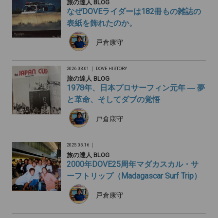
旅の達人 BLOG
なぜDOVEライダーは182冊もの雑誌の
表紙を飾れたのか。
戸倉康守
2026.03.01 ｜
DOVE HISTORY
旅の達人 BLOG
1978年、日本プロサーフィン元年 ― 夢
と革命、そしてダブの覚悟
戸倉康守
2025.05.16 ｜
旅の達人 BLOG
2000年DOVE25周年マダカスカル・サ
ーフトリップ（Madagascar Surf Trip）
戸倉康守