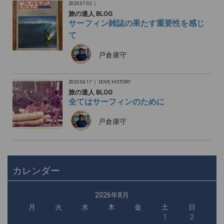
2023.07.02 ｜
旅の達人 BLOG
サーフィン雑誌の果たす重要性を感じ
て
戸倉康守
2023.04.17 ｜
DOVE HISTORY
旅の達人 BLOG
全てはサーフィンのために
戸倉康守
カレンダー
2026年8月
月
火
水
木
金
土
日
1
2