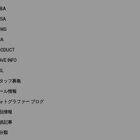
PBA
PSA
EWS
SA
RODUCT
VE INFO
SL
タッフ募集
ール情報
ォトグラファー ブログ
品情報
談記事
分類