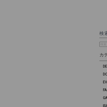
検
検
索:
カ
D
D
E
F
G
IS