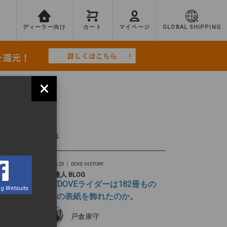
ディーラー向け
カート
マイページ
GLOBAL SHIPPING
×
TEST
最新記事
2026.06.25 ｜
DOVE HISTORY
旅の達人 BLOG
なぜDOVEライダーは182冊もの
g Wetsuits
雑誌の表紙を飾れたのか。
戸倉康守