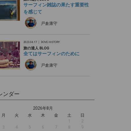
サーフィン雑誌の果たす重要性
を感じて
戸倉康守
2023.04.17 ｜
DOVE HISTORY
旅の達人 BLOG
全てはサーフィンのために
戸倉康守
レンダー
2026年8月
月
火
水
木
金
土
日
1
2
3
4
5
6
7
8
9