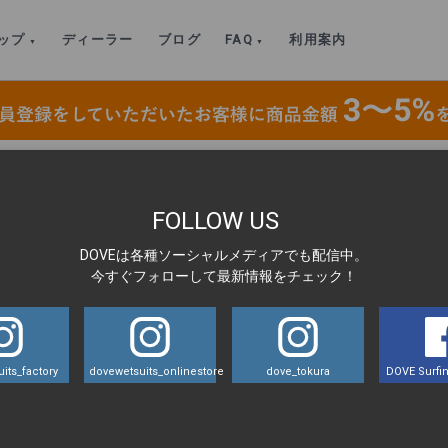
ップ
ディーラー
ブログ
FAQ
利用案内
m）MENS
>
写真-2026-02-18-11-01-42-4-2-1
FOLLOW US
DOVEは各種ソーシャルメディアでも配信中。
LA
今すぐフォローして最新情報をチェック！
1-42-4-2-1
its_factory
dovewetsuits_onlinestore
dove_tokura
DOVE Surfin