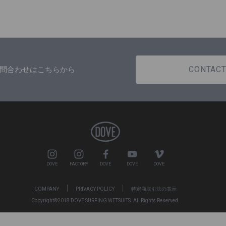
CONTAC
問合わせはこちらから
DOVE
FACTORY
DOVE
DOVE
DOVE
COMPANY
PRIVACY POLICY
特定商取引法の表示
Copyright©2018 DOVE SURFING WETSUITS. All Rights Reserved.