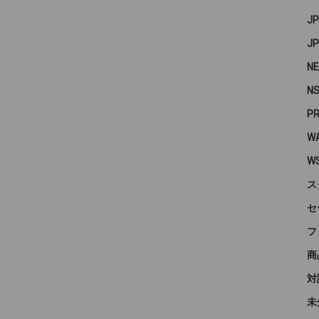
J
J
N
N
P
WA
W
ス
セ
フ
商
対
未