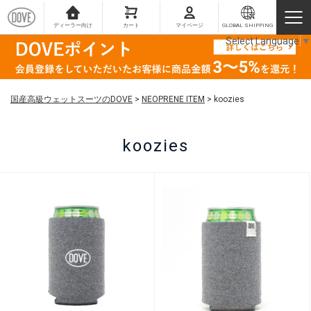
ディーラー向け
カート
マイページ
GLOBAL SHIPPING
Select Language
▼
国産高級ウェットスーツのDOVE
>
NEOPRENE ITEM
>
koozies
koozies