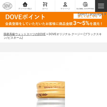
ディーラー向け
カート
マイページ
GLOBAL SHIPPING
Select Language
▼
国産高級ウェットスーツのDOVE
>
DOVEオリジナル クージー (ブラックスキ
ン/ピスネーム)