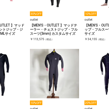
30%OFF
10%OFF
outlet
outlet
UTLET 】マッド
【MEN’S・OUTLET 】マッドテ
【MEN’S・OU
ントジップ・ジ
ーラー・チェストジップ・フル
ップ・フルスーツ(
 MLサイズ
スーツ(3mm) カスタムサイズ
サイズ
￥113,575
￥34,155
（税込）
（税込）
10%OFF
20%OFF
outlet
outlet