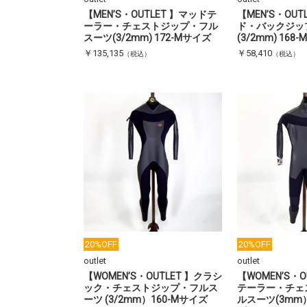
【MEN’S・OUTLET 】マッドテ
【MEN’S・OU
ーラー・チェストジップ・フル
ド・バックジッ
スーツ(3/2mm) 172-Mサイズ
(3/2mm) 168
￥135,135
￥58,410
（税込）
（税込）
20%OFF
20%OFF
outlet
outlet
【WOMEN’S・OUTLET 】クラシ
【WOMEN’S・O
ック・チェストジップ・フルス
テーラー・チェ
ーツ (3/2mm）160-Mサイズ
ルスーツ(3mm