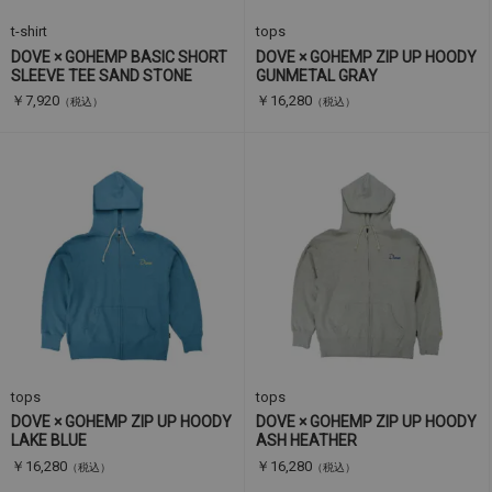
t-shirt
tops
DOVE × GOHEMP BASIC SHORT
DOVE × GOHEMP ZIP UP HOODY
SLEEVE TEE SAND STONE
GUNMETAL GRAY
￥7,920
￥16,280
（税込）
（税込）
tops
tops
DOVE × GOHEMP ZIP UP HOODY
DOVE × GOHEMP ZIP UP HOODY
LAKE BLUE
ASH HEATHER
￥16,280
￥16,280
（税込）
（税込）