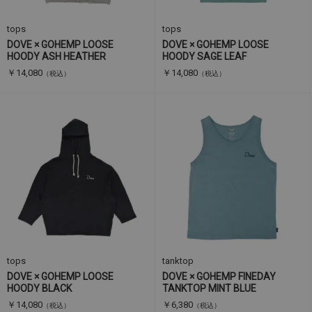
tops
tops
DOVE × GOHEMP LOOSE
DOVE × GOHEMP LOOSE
HOODY ASH HEATHER
HOODY SAGE LEAF
￥14,080
￥14,080
（税込）
（税込）
tops
tanktop
DOVE × GOHEMP LOOSE
DOVE × GOHEMP FINEDAY
HOODY BLACK
TANKTOP MINT BLUE
￥14,080
￥6,380
（税込）
（税込）