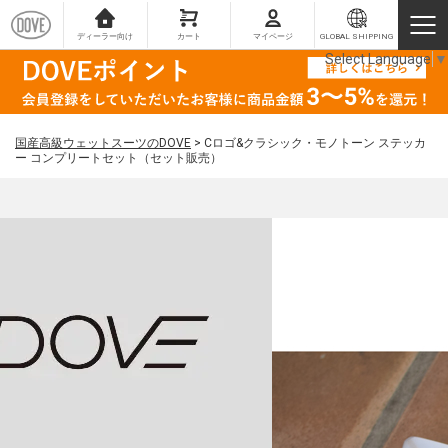
ディーラー向け
カート
マイページ
GLOBAL SHIPPING
Select Language
▼
国産高級ウェットスーツのDOVE
>
Cロゴ&クラシック・モノトーン ステッカ
ー コンプリートセット（セット販売）