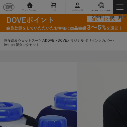
ディーラー向け
カート
マイページ
GLOBAL SHIPPING
Select Language
▼
国産高級ウェットスーツのDOVE
>
DOVEオリジナル ポリタンクカバー・
Iwatani製タンクセット