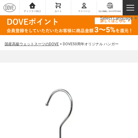
ディーラー向け
カート
マイページ
GLOBAL SHIPPING
Select Language
▼
国産高級ウェットスーツのDOVE
>
DOVE50周年オリジナル ハンガー