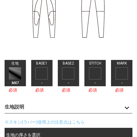
生地
BASE1
BASE2
STITCH
MARK
MX7
-
-
-
-
必須
必須
必須
必須
必須
生地説明
※スキン(ラバー)使用上の注意点はこちら
生地の厚さを選択