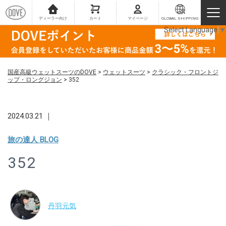
ディーラー向け
カート
マイページ
GLOBAL SHIPPING
Select Language
▼
国産高級ウェットスーツのDOVE
>
ウェットスーツ
>
クラシック・フロントジ
ップ・ロングジョン
>
352
2024.03.21 ｜
旅の達人 BLOG
352
丹羽元気