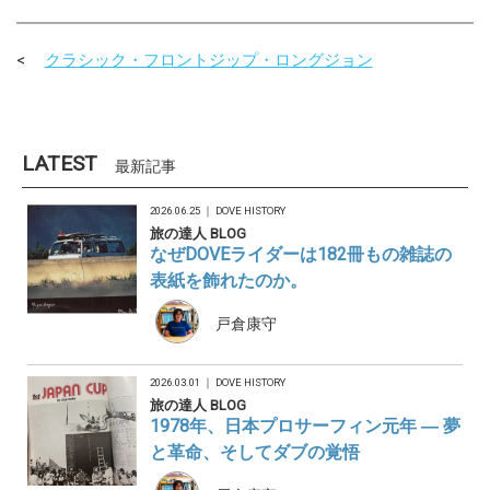
クラシック・フロントジップ・ロングジョン
LATEST
最新記事
2026.06.25 ｜
DOVE HISTORY
旅の達人 BLOG
なぜDOVEライダーは182冊もの雑誌の
表紙を飾れたのか。
戸倉康守
2026.03.01 ｜
DOVE HISTORY
旅の達人 BLOG
1978年、日本プロサーフィン元年 ― 夢
と革命、そしてダブの覚悟