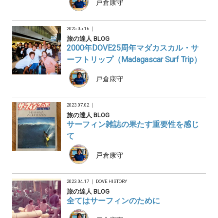
戸倉康守
2025.05.16 ｜
旅の達人 BLOG
2000年DOVE25周年マダカスカル・サ
ーフトリップ（Madagascar Surf Trip）
戸倉康守
2023.07.02 ｜
旅の達人 BLOG
サーフィン雑誌の果たす重要性を感じ
て
戸倉康守
2023.04.17 ｜
DOVE HISTORY
旅の達人 BLOG
全てはサーフィンのために