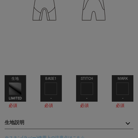
生地
BASE1
STITCH
MARK
LIMITED
-
-
-
必須
必須
必須
必須
生地説明
※スキン(ラバー)使用上の注意点はこちら