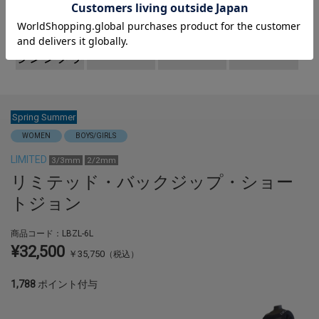
Spring Summer
WOMEN
BOYS/GIRLS
LIMITED
3/3mm
2/2mm
リミテッド・バックジップ・ショー
トジョン
商品コード：
LBZL-6L
¥32,500
￥
35,750
（税込）
1,788
ポイント付与