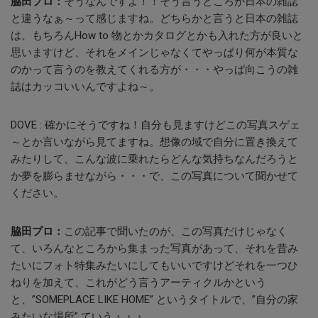
脇田プロ：
そうなんですよ！！そう言うところが日本の雑誌
と違うなぁ～って感じますね。どちらかと言うと日本の雑誌
は、もちろんHow to 物とかカタログとかも入れた方が良いと
思いますけど、それをメインじゃなくてやっぱり何が本質な
のかって言うのを教えてくれる方が・・・やっぱ向こうの雑
誌はカッコいいんですよね～。
DOVE :
確かにそうですね！自分も見ますけどこの写真スゲェ
～とか言いながら見てますね。想像の域で自分に置き換えて
みたりして、こんな波に乗れたらどんな気持ちなんだろうと
か夢を膨らませながら・・・で、この写真について聞かせて
ください。
脇田プロ：
この記事で聞いたのが、この写真だけじゃなく
て、いろんなところから集まった写真があって、それを昔み
たいにフォト特集みたいにしてもいいですけどそれを一つひ
ねりを加えて、これがどう言うアーティクルかという
と、”
SOMEPLACE LIKE HOME
” というタイトルで、”自分の家
みたいな場所” ていう・・・