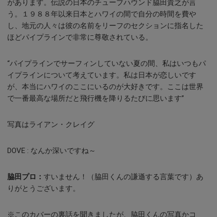
があります。伝説の日本のチューブハウンド脇田貴之が言
う。
１９８８年以来日本とハワイの間で自分の時間を費や
し、地元の人々は彼の名前をリーフのセクションに指名した
ほどパイプラインで非常に尊敬されている。
“パイプラインでサーフィンしていない
夏の間、私はいつもパ
イプラインについて考えています。
私は日本が恋しいです
が、本当にハワイのここにいるのが大好きです。ここは世界
で一番最高な場所だと飛行機を降りるたびに思います”
写真はライアン・クレイグ
DOVE :
なんか深いですね～
脇田プロ：
すいません！（脇田くんの謙遜する言葉です）あ
りがとうございます。
※このカバーの裏話を聞きましたが、脇田くんの写真かコ