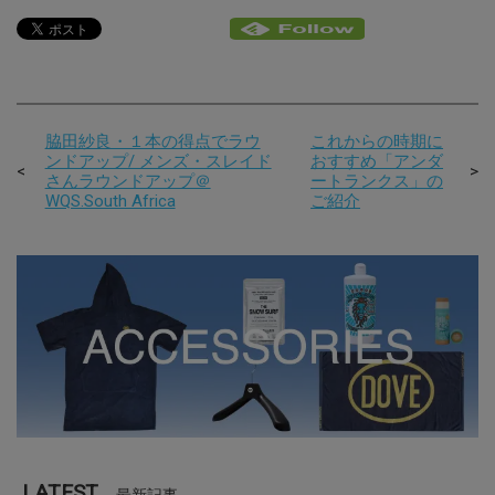
脇田紗良・１本の得点でラウ
これからの時期に
ンドアップ/ メンズ・スレイド
おすすめ「アンダ
さんラウンドアップ＠
ートランクス」の
WQS.South Africa
ご紹介
LATEST
最新記事