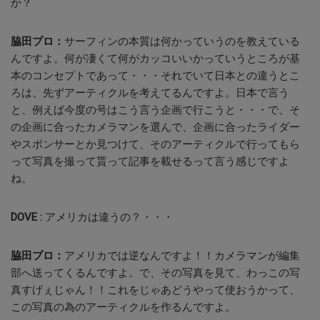
か？
脇田プロ：
サーフィンの本質は何かっていうのを教えている
んですよ。何が凄くて何がカッコいいかっていうところが基
本のコンセプトであって・・・それでいて日本との違うとこ
ろは、先ずアーティクルを考えてるんですよ。日本で言う
と、例えば今度の号はこう言う企画で行こうと・・・で、そ
の企画に合ったカメラマンを選んで、企画に合ったライダー
やスポンサーとか見つけて、そのアーティクルで行ってもら
って写真を撮って貰って記事を載せるって言う感じですよ
ね。
DOVE :
アメリカは違うの？・・・
脇田プロ：
アメリカでは逆なんですよ！！カメラマンが編集
部へ送ってくるんですよ。で、その写真を見て、わっこの写
真すげぇじゃん！！これをじゃあどうやって使おうかって、
この写真の為のアーティクルを作るんですよ。