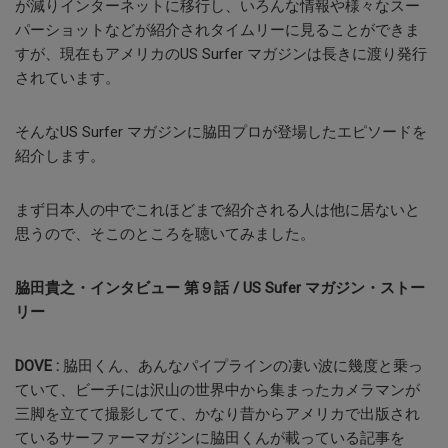
が減りインターネットに移行し、いろんな情報や様々なスー
パーショットなどが紹介されタイムリーに見ることができま
すが、現在もアメリカの
US Surfer
マガジンは長きに渡り発行
されています。
そんな
US Surfer
マガジンに脇田プロが登場したエピソードを
紹介します。
まず日本人の中でこれほどまで紹介される人は他に居ないと
思うので、そこのところを聴いてみました。
脇田貴之・インタビュー
第９話
/ US Sufer
マガジン・ストー
リー
DOVE :
脇田くん、あんなパイプラインの凄い波に幾度と乗っ
ていて、ビーチには沢山の世界中から集まったカメラマンが
三脚を立てて撮影してて、かなり昔からアメリカで出版され
ているサーファーマガジンに脇田くんが載っている記事を