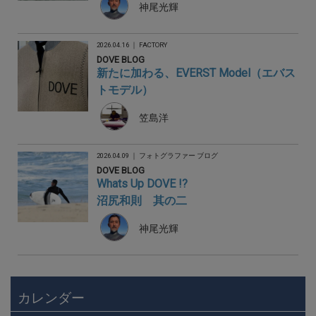
神尾光輝
2026.04.16 ｜
FACTORY
DOVE BLOG
新たに加わる、EVERST Model（エバス
トモデル）
笠島洋
2026.04.09 ｜
フォトグラファー ブログ
DOVE BLOG
Whats Up DOVE !?
沼尻和則 其の二
神尾光輝
カレンダー