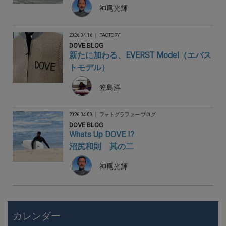
神尾光輝
2026.04.16 ｜
FACTORY
DOVE BLOG
新たに加わる、EVERST Model（エバス
トモデル）
笠島洋
2026.04.09 ｜
フォトグラファー ブログ
DOVE BLOG
Whats Up DOVE !?
沼尻和則 其の二
神尾光輝
カレンダー