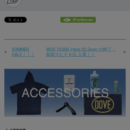
SUMMER
WQS 10,000 Vans US Open が終了・
SALE！！！
前田マヒナ９位 入賞！！