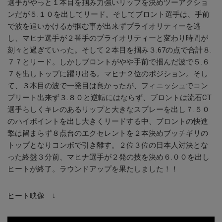
選手がやっと１本目を掴み力強いリップを決めツーアクショ
ンだが５.１０を出してリード。そしてブロント選手は、手前
で波を追いかけるが掴む事が出来ずプライオリティーを逃
し、マヒナ選手が２番手のプライオリティーと変わり時間が
刻々と過ぎていった。そして２本目を掴み３.67の点で合計８.
７７とリード。しかしブロントがやや手前で掴んだ波で５.６
７を出しトップに躍り出る。マヒナ２位のポジション。そし
て、３本目の波で一発目は良かったが、フィニッシュでコン
プリート出来ず３.８０と逆転にはならず、ブロントは流石CT
選手らしくキレのあるリップと大きなスプレーを出し７.５０
のハイポイントを出し大きくリードする中、ブロントの快進
撃は留まらず８点台のエクセレントを２本決めブッチギリの
トップとなりコンボで引き離す。２位３位の日本人対決とな
った終盤３分前、マヒナ選手が２発の技を決め６.００を出し
ヒートが終了。ラウンドアップを果たしました！！
ヒート映像 ↓