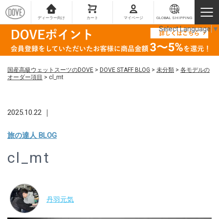
ディーラー向け
カート
マイページ
GLOBAL SHIPPING
Select Language
▼
国産高級ウェットスーツのDOVE
>
DOVE STAFF BLOG
>
未分類
>
各モデルの
オーダー項目
>
cl_mt
2025.10.22 ｜
旅の達人 BLOG
cl_mt
丹羽元気