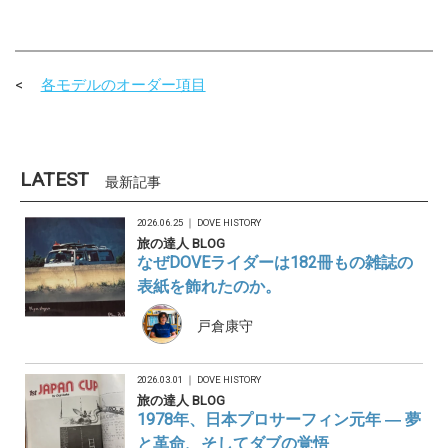
各モデルのオーダー項目
LATEST
最新記事
2026.06.25 ｜
DOVE HISTORY
旅の達人 BLOG
なぜDOVEライダーは182冊もの雑誌の
表紙を飾れたのか。
戸倉康守
2026.03.01 ｜
DOVE HISTORY
旅の達人 BLOG
1978年、日本プロサーフィン元年 ― 夢
と革命、そしてダブの覚悟