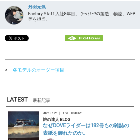
丹羽元気
Factory Staff 入社8年目。 ｳｪｯﾄｽｰﾂの製造、物流、WEB
等を担当。
各モデルのオーダー項目
LATEST
最新記事
2026.06.25 ｜
DOVE HISTORY
旅の達人 BLOG
なぜDOVEライダーは182冊もの雑誌の
表紙を飾れたのか。