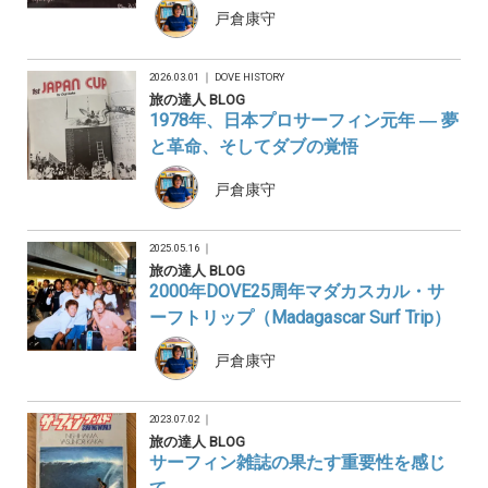
戸倉康守
2026.03.01 ｜
DOVE HISTORY
旅の達人 BLOG
1978年、日本プロサーフィン元年 ― 夢
と革命、そしてダブの覚悟
戸倉康守
2025.05.16 ｜
旅の達人 BLOG
2000年DOVE25周年マダカスカル・サ
ーフトリップ（Madagascar Surf Trip）
戸倉康守
2023.07.02 ｜
旅の達人 BLOG
サーフィン雑誌の果たす重要性を感じ