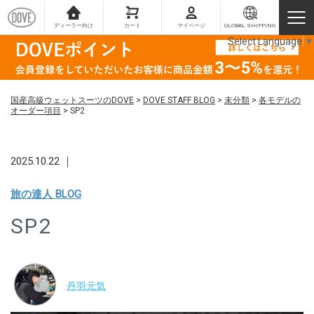
ディーラー向け
カート
マイページ
GLOBAL SHIPPING
Select Language
▼
国産高級ウェットスーツのDOVE
>
DOVE STAFF BLOG
>
未分類
>
各モデルの
オーダー項目
>
SP2
2025.10.22 ｜
旅の達人 BLOG
SP2
丹羽元気