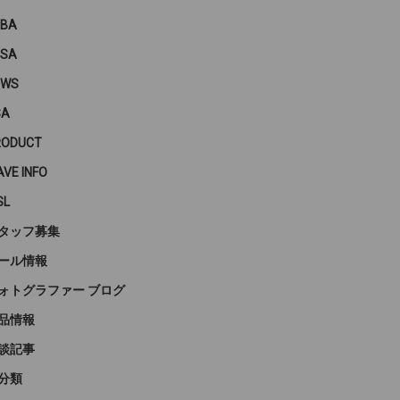
PBA
PSA
EWS
SA
RODUCT
VE INFO
SL
タッフ募集
ール情報
ォトグラファー ブログ
品情報
談記事
分類