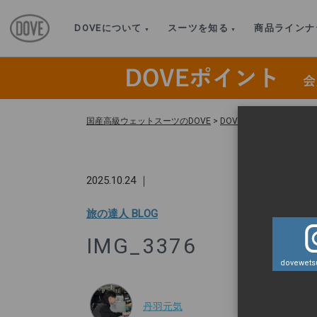
DOVEについて
スーツを知る
商品ラインナ
国産高級ウェットスーツのDOVE
>
DOVEオリジナル HOT 
2025.10.24 ｜
旅の達人 BLOG
IMG_3376
dovewetsu
丹羽元気