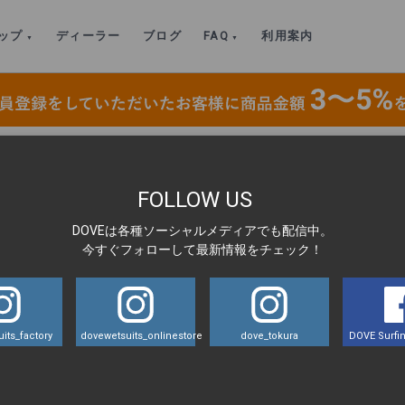
ップ
ディーラー
ブログ
FAQ
利用案内
SUITS専用フットウォーマー 2mm
>
IMG_3376
FOLLOW US
DOVEは各種ソーシャルメディアでも配信中。
LA
今すぐフォローして最新情報をチェック！
its_factory
dovewetsuits_onlinestore
dove_tokura
DOVE Surfin