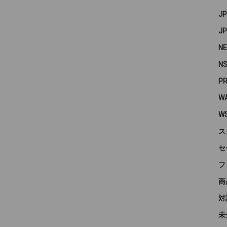
J
J
N
N
P
WA
W
ス
セ
フ
商
対
未