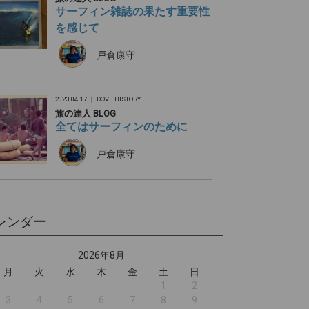
サーフィン雑誌の果たす重要性
を感じて
戸倉康守
2023.04.17 ｜
DOVE HISTORY
旅の達人 BLOG
全てはサーフィンのために
戸倉康守
レンダー
2026年8月
月
火
水
木
金
土
日
1
2
3
4
5
6
7
8
9