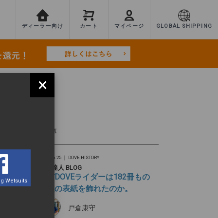
ディーラー向け
カート
マイページ
GLOBAL SHIPPING
×
TEST
最新記事
2026.06.25 ｜
DOVE HISTORY
旅の達人 BLOG
なぜDOVEライダーは182冊もの
g Wetsuits
雑誌の表紙を飾れたのか。
戸倉康守