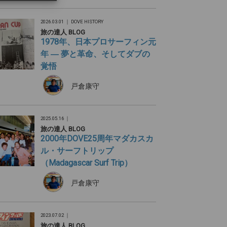
2026.03.01 ｜
DOVE HISTORY
旅の達人 BLOG
1978年、日本プロサーフィン元
年 ― 夢と革命、そしてダブの
覚悟
戸倉康守
2025.05.16 ｜
旅の達人 BLOG
2000年DOVE25周年マダカスカ
ル・サーフトリップ
（Madagascar Surf Trip）
戸倉康守
2023.07.02 ｜
旅の達人 BLOG