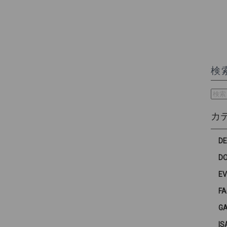
検
検
索:
カ
D
D
E
F
G
IS