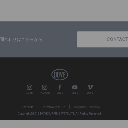
CONTAC
問合わせはこちらから
DOVE
FACTORY
DOVE
DOVE
DOVE
COMPANY
PRIVACY POLICY
特定商取引法の表示
Copyright©2018 DOVE SURFING WETSUITS. All Rights Reserved.