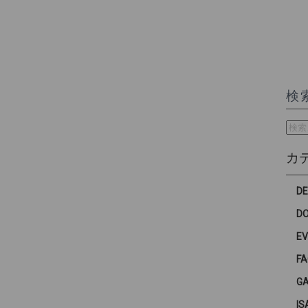
検
検
索:
カ
D
D
E
F
G
IS