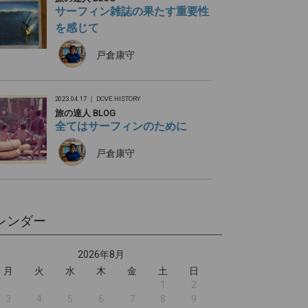
サーフィン雑誌の果たす重要性
を感じて
戸倉康守
2023.04.17 ｜
DOVE HISTORY
旅の達人 BLOG
全てはサーフィンのために
戸倉康守
レンダー
2026年8月
月
火
水
木
金
土
日
1
2
3
4
5
6
7
8
9