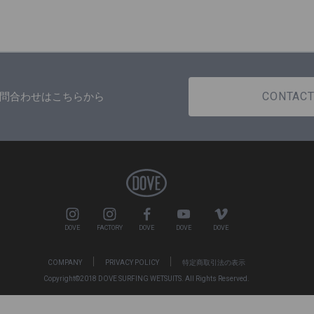
CONTAC
問合わせはこちらから
DOVE
FACTORY
DOVE
DOVE
DOVE
COMPANY
PRIVACY POLICY
特定商取引法の表示
Copyright©2018 DOVE SURFING WETSUITS. All Rights Reserved.