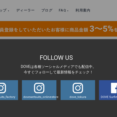
ップ
ディーラー
ブログ
FAQ
利用案内
SUITS専用フットウォーマー 2mm
>
IMG_3374
FOLLOW US
DOVEは各種ソーシャルメディアでも配信中。
LA
今すぐフォローして最新情報をチェック！
its_factory
dovewetsuits_onlinestore
dove_tokura
DOVE Surfin