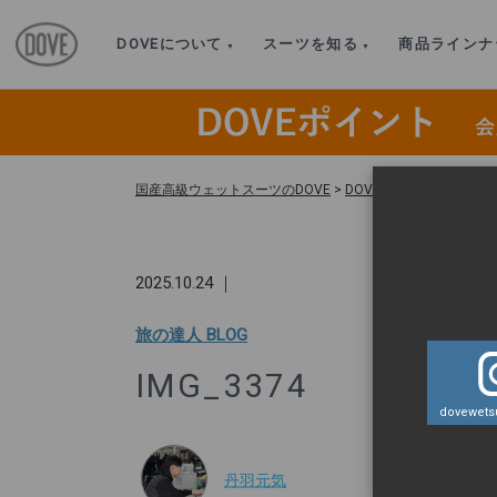
DOVEについて
スーツを知る
商品ラインナ
国産高級ウェットスーツのDOVE
>
DOVEオリジナル HOT 
2025.10.24 ｜
旅の達人 BLOG
IMG_3374
dovewetsu
丹羽元気