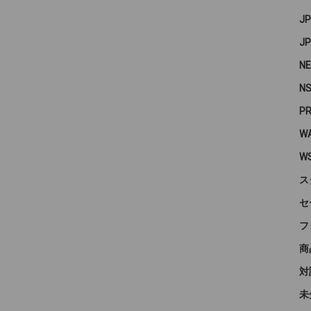
J
J
N
N
P
WA
W
ス
セ
フ
商
対
未