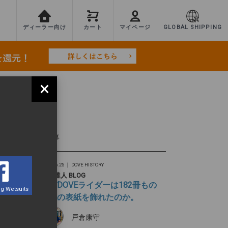
ディーラー向け
カート
マイページ
GLOBAL SHIPPING
×
TEST
最新記事
2026.06.25 ｜
DOVE HISTORY
旅の達人 BLOG
なぜDOVEライダーは182冊もの
g Wetsuits
雑誌の表紙を飾れたのか。
戸倉康守