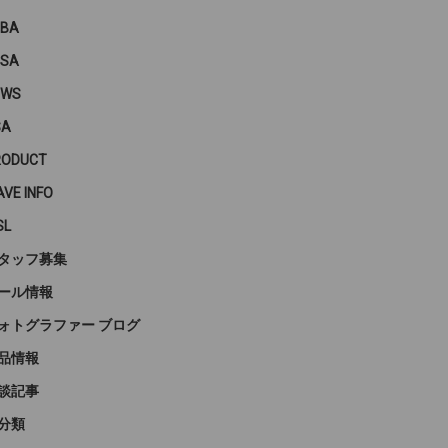
PBA
PSA
EWS
SA
RODUCT
VE INFO
SL
タッフ募集
ール情報
ォトグラファー ブログ
品情報
談記事
分類