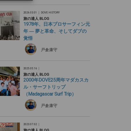
2026.03.01 ｜
DOVE HISTORY
旅の達人 BLOG
1978年、日本プロサーフィン元
年 ― 夢と革命、そしてダブの
覚悟
戸倉康守
2025.05.16 ｜
旅の達人 BLOG
2000年DOVE25周年マダカスカ
ル・サーフトリップ
（Madagascar Surf Trip）
戸倉康守
2023.07.02 ｜
旅の達人 BLOG