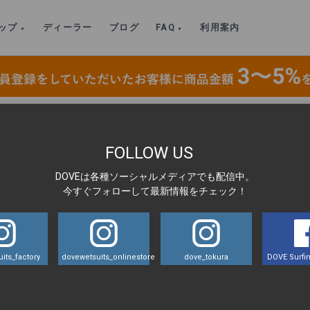
ップ
ディーラー
ブログ
FAQ
利用案内
ジップ (2mm×1mm ) MENS
>
f-1
FOLLOW US
DOVEは各種ソーシャルメディアでも配信中。
LA
今すぐフォローして最新情報をチェック！
its_factory
dovewetsuits_onlinestore
dove_tokura
DOVE Surfin