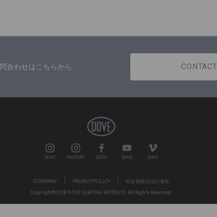
CONTAC
問合わせはこちらから
DOVE
FACTORY
DOVE
DOVE
DOVE
COMPANY
PRIVACY POLICY
特定商取引法の表示
Copyright©2018 DOVE SURFING WETSUITS. All Rights Reserved.