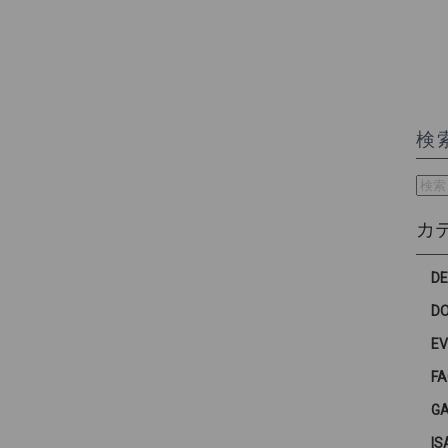
検
検
索:
カ
D
D
E
F
G
IS