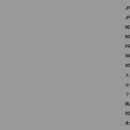
J
J
N
N
P
WA
W
ス
セ
フ
商
対
未