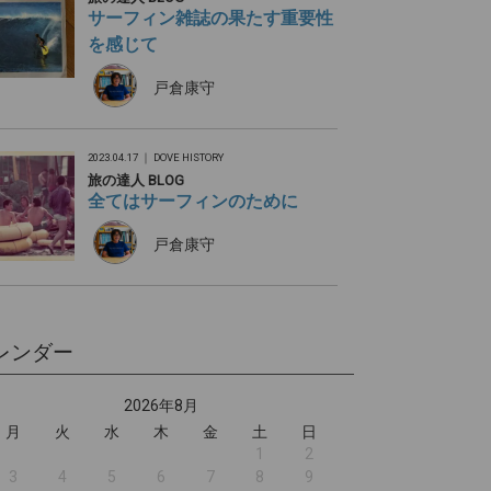
サーフィン雑誌の果たす重要性
を感じて
戸倉康守
2023.04.17 ｜
DOVE HISTORY
旅の達人 BLOG
全てはサーフィンのために
戸倉康守
レンダー
2026年8月
月
火
水
木
金
土
日
1
2
3
4
5
6
7
8
9