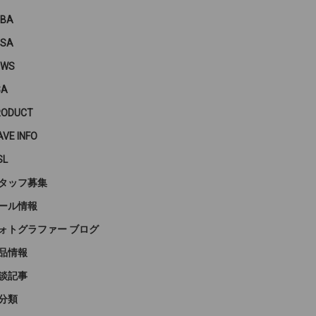
PBA
PSA
EWS
SA
RODUCT
VE INFO
SL
タッフ募集
ール情報
ォトグラファー ブログ
品情報
談記事
分類