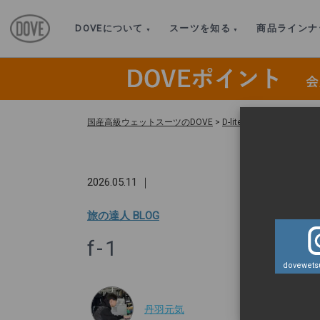
DOVEについて
スーツを知る
商品ラインナ
国産高級ウェットスーツのDOVE
>
D-lite スプリング｜バック
2026.05.11 ｜
旅の達人 BLOG
f-1
dovewetsu
丹羽元気