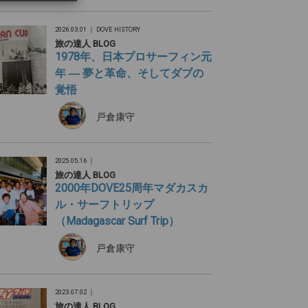
2026.03.01 ｜
DOVE HISTORY
旅の達人 BLOG
1978年、日本プロサーフィン元
年 ― 夢と革命、そしてダブの
覚悟
戸倉康守
2025.05.16 ｜
旅の達人 BLOG
2000年DOVE25周年マダカスカ
ル・サーフトリップ
（Madagascar Surf Trip）
戸倉康守
2023.07.02 ｜
旅の達人 BLOG