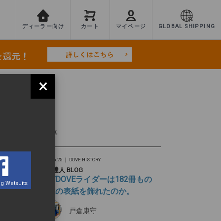
ディーラー向け
カート
マイページ
GLOBAL SHIPPING
×
TEST
最新記事
2026.06.25 ｜
DOVE HISTORY
旅の達人 BLOG
なぜDOVEライダーは182冊もの
g Wetsuits
雑誌の表紙を飾れたのか。
戸倉康守