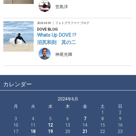
笠島洋
2026.04.09 ｜
フォトグラファー ブログ
DOVE BLOG
Whats Up DOVE !?
沼尻和則 其の二
神尾光輝
カレンダー
2024年6月
月
火
水
木
金
土
日
1
2
3
4
5
6
7
8
9
10
11
12
13
14
15
16
17
18
19
20
21
22
23