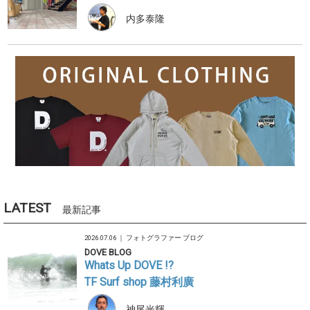
内多泰隆
LATEST
最新記事
2026.07.06 ｜
フォトグラファー ブログ
DOVE BLOG
Whats Up DOVE !?
TF Surf shop 藤村利廣
神尾光輝