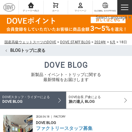
ディーラー向け
カート
マイページ
GLOBAL SHIPPING
Select Language
▼
国産高級ウェットスーツのDOVE
>
DOVE STAFF BLOG
>
2024年
>
6月
>
18日
BLOGトップに戻る
DOVE BLOG
新製品・イベント・トリップに関する
最新情報をお届けします
DOVEスタッフ・ライダーによる
DOVE会長 戸倉による
DOVE BLOG
旅の達人 BLOG
2024.06.18 ｜
FACTORY
DOVE BLOG
ファクトリースタッフ募集