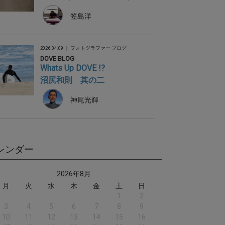
笠島洋
2026.04.09 ｜
フォトグラファー ブログ
DOVE BLOG
Whats Up DOVE !?
沼尻和則 其の二
神尾光輝
レンダー
2026年8月
月
火
水
木
金
土
日
1
2
3
4
5
6
7
8
9
10
11
12
13
14
15
16