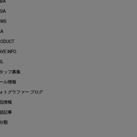
PBA
PSA
EWS
SA
RODUCT
VE INFO
SL
タッフ募集
ール情報
ォトグラファー ブログ
品情報
談記事
分類