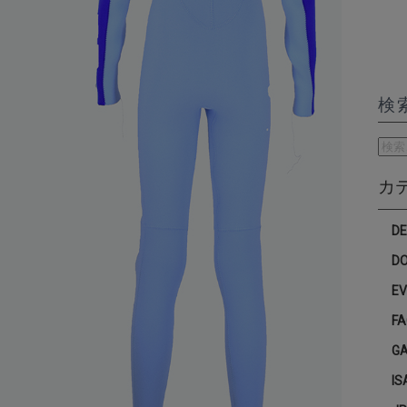
検
検
索:
カ
D
D
E
F
G
IS