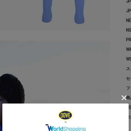
J
J
N
N
P
WA
W
ス
セ
フ
商
対
未