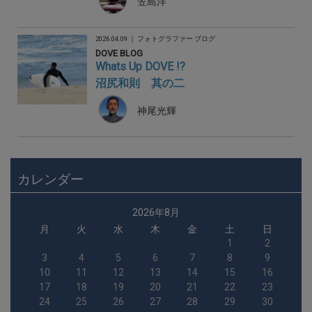
笠島洋
2026.04.09 ｜
フォトグラファー ブログ
DOVE BLOG
Whats Up DOVE !?
沼尻和則 其の二
神尾光輝
カレンダー
2026年8月
月
火
水
木
金
土
日
1
2
3
4
5
6
7
8
9
10
11
12
13
14
15
16
17
18
19
20
21
22
23
24
25
26
27
28
29
30