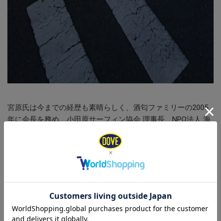
宮原氏は今までの経歴も素晴らしく、酒匂ファミリーの2005
年に会長を務め、小田原サーフィン協会 理事長、NPO法人 海
のネットワーク 理事、日本サーフアカデミー 非常勤講師、そ
の他、多忙な活動をされている若き指導者です。