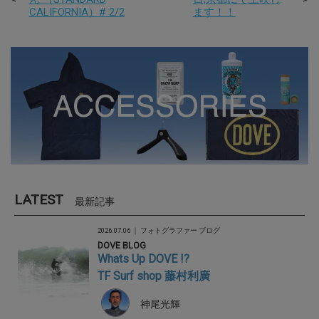
CALIFORNIA）# 2/2
ます！！
LATEST
最新記事
2026.07.06 ｜
フォトグラファー ブログ
DOVE BLOG
Whats Up DOVE !?
TF Surf shop 藤村利廣
神尾光輝