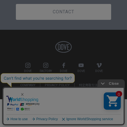
CONTACT
DOVE
FACTORY
DOVE
DOVE
DOVE
COMPANY
PRIVACY POLICY
特定商取引法の表示
Copyright©2018 DOVE SURFING WETSUITS. All Rights Reserved.