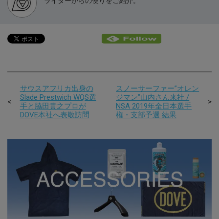
ライダーからの便りをご紹介。
サウスアフリカ出身の
スノーサーファー”オレン
Slade Prestwich WQS選
ジマン”山内さん来社 /
手と脇田貴之プロが
NSA 2019年全日本選手
DOVE本社へ表敬訪問
権・支部予選 結果