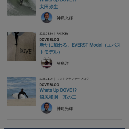
太田弥生
神尾光輝
2026.04.16 ｜
FACTORY
DOVE BLOG
新たに加わる、EVERST Model（エバス
トモデル）
笠島洋
2026.04.09 ｜
フォトグラファー ブログ
DOVE BLOG
Whats Up DOVE !?
沼尻和則 其の二
神尾光輝