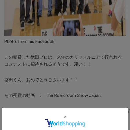
Photo: from his Facebook.
この受賞した徳田プロは、来年のカリフォルニアで行われる
コンテストに招待されるそうです。凄い！！
徳田くん、おめでとうございます！！
その受賞の動画 ↓ The Boardroom Show Japan
https://www.facebook.com/2019BRSJ/videos/644523089319010/