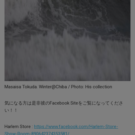
Masaisa Tokuda. Winter@Chiba / Photo: His collection
気になる方は是非彼のFacebook Siteをご覧になってくださ
い！！
Harlem Store :
https://www.facebook.com/Harlem-Store-
Show-Room-890642374353581/