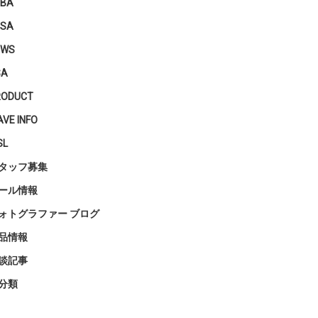
PBA
PSA
EWS
SA
RODUCT
VE INFO
SL
タッフ募集
ール情報
ォトグラファー ブログ
品情報
談記事
分類