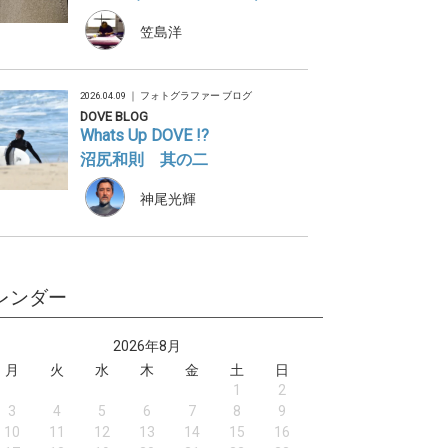
笠島洋
2026.04.09 ｜
フォトグラファー ブログ
DOVE BLOG
Whats Up DOVE !?
沼尻和則 其の二
神尾光輝
レンダー
2026年8月
月
火
水
木
金
土
日
1
2
3
4
5
6
7
8
9
10
11
12
13
14
15
16