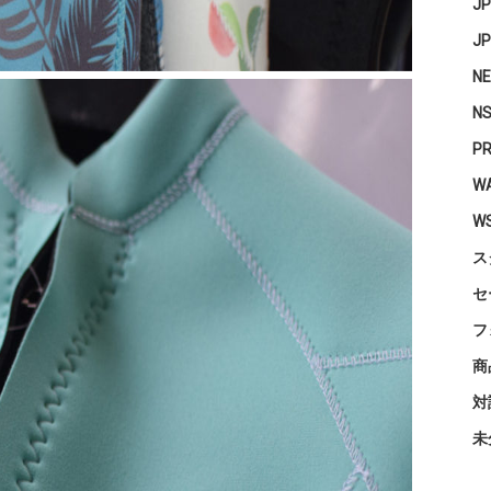
J
J
N
N
P
WA
W
ス
セ
フ
商
対
未