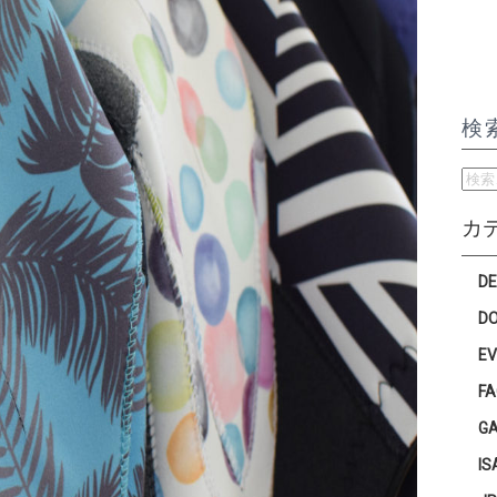
検
検
索:
カ
D
D
E
F
G
IS