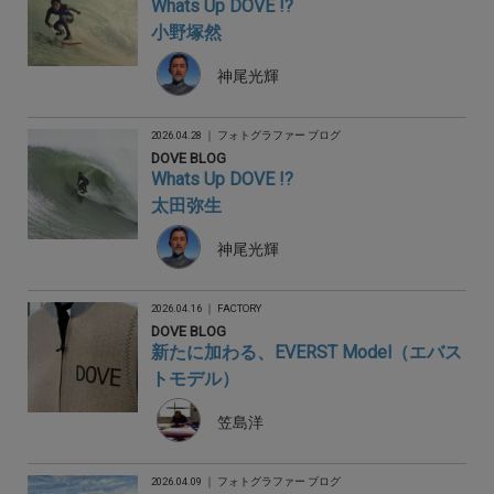
Whats Up DOVE !?
小野塚然
神尾光輝
2026.04.28 ｜
フォトグラファー ブログ
DOVE BLOG
Whats Up DOVE !?
太田弥生
神尾光輝
2026.04.16 ｜
FACTORY
DOVE BLOG
新たに加わる、EVERST Model（エバス
トモデル）
笠島洋
2026.04.09 ｜
フォトグラファー ブログ