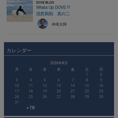
DOVE BLOG
Whats Up DOVE !?
沼尻和則 其の二
神尾光輝
カレンダー
2026年8月
月
火
水
木
金
土
日
1
2
3
4
5
6
7
8
9
10
11
12
13
14
15
16
17
18
19
20
21
22
23
24
25
26
27
28
29
30
31
« 7月