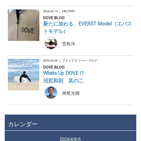
2026.04.16 ｜
FACTORY
DOVE BLOG
新たに加わる、EVERST Model（エバス
トモデル）
笠島洋
2026.04.09 ｜
フォトグラファー ブログ
DOVE BLOG
Whats Up DOVE !?
沼尻和則 其の二
神尾光輝
カレンダー
2026年8月