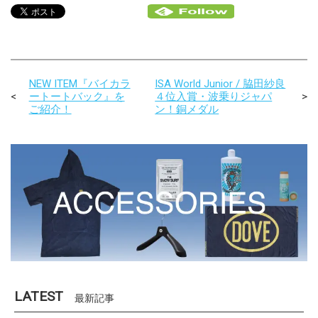
NEW ITEM『バイカラ
ISA World Junior / 脇田紗良
ートートバック』を
４位入賞・波乗りジャパ
ご紹介！
ン！銅メダル
LATEST
最新記事