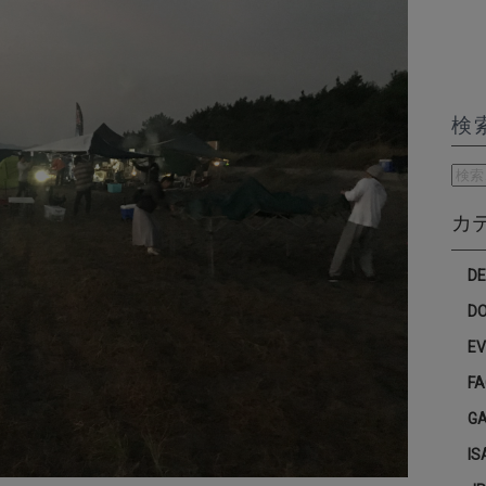
検
検
索:
カ
D
D
E
F
G
IS