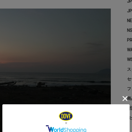
J
J
N
N
P
WA
W
ス
セ
フ
商
対
未