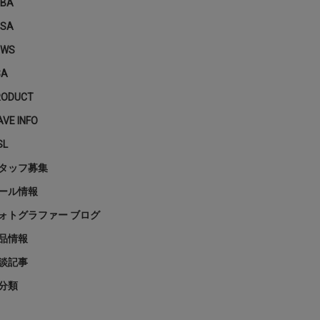
PBA
PSA
EWS
SA
RODUCT
VE INFO
SL
タッフ募集
ール情報
ォトグラファー ブログ
品情報
談記事
分類