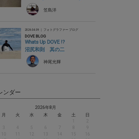
笠島洋
2026.04.09 ｜
フォトグラファー ブログ
DOVE BLOG
Whats Up DOVE !?
沼尻和則 其の二
神尾光輝
レンダー
2026年8月
月
火
水
木
金
土
日
1
2
3
4
5
6
7
8
9
10
11
12
13
14
15
16