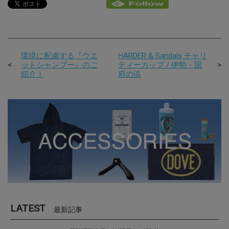
環境に配慮する『ウエ
HARDER & Sandals チャリ
ットシャンプー』のご
ティーカップ / 伊勢・国
紹介！
府の浜
LATEST
最新記事