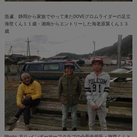
急遽、静岡から家族でやって来たDOVEグロムライダーの足立
海世くん１１歳・湘南からエントリーした海老原翼くん１３
歳
Photo: 左/レインボーサーフクラブの会長中井氏・海世くんと