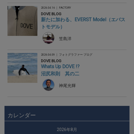
2026.04.16 ｜
FACTORY
DOVE BLOG
新たに加わる、EVERST Model（エバス
トモデル）
笠島洋
2026.04.09 ｜
フォトグラファー ブログ
DOVE BLOG
Whats Up DOVE !?
沼尻和則 其の二
神尾光輝
カレンダー
2026年8月