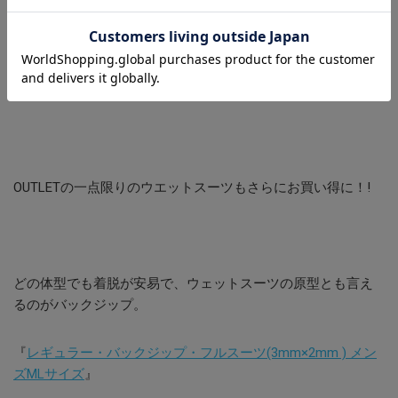
こちらもサイズに限りがあります。
あと1日、30％OFFなのでぜひお買い得にゲットしてください
ね＾＾
OUTLETの一点限りのウエットスーツもさらにお買い得に！!
どの体型でも着脱が安易で、ウェットスーツの原型とも言え
るのがバックジップ。
『
レギュラー・バックジップ・フルスーツ(3mm×2mm ) メン
ズMLサイズ
』