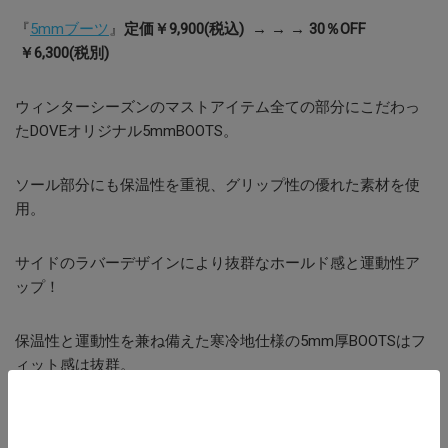
『
5mmブーツ
』
定価￥9,900(税込) → → → 30％OFF
￥6,300(税別)
ウィンターシーズンのマストアイテム全ての部分にこだわっ
たDOVEオリジナル5mmBOOTS。
ソール部分にも保温性を重視、グリップ性の優れた素材を使
用。
サイドのラバーデザインにより抜群なホールド感と運動性ア
ップ！
保温性と運動性を兼ね備えた寒冷地仕様の5mm厚BOOTSはフ
ィット感は抜群。