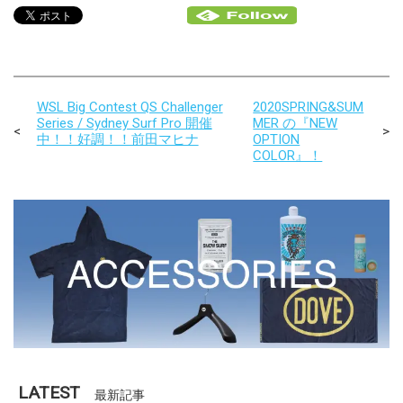
WSL Big Contest QS Challenger
2020SPRING&SUM
Series / Sydney Surf Pro 開催
MER の『NEW
中！！好調！！前田マヒナ
OPTION
COLOR』！
LATEST
最新記事