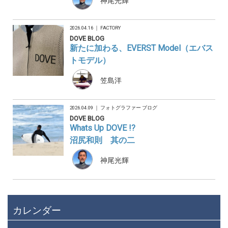
神尾光輝
2026.04.16 ｜
FACTORY
DOVE BLOG
新たに加わる、EVERST Model（エバス
トモデル）
笠島洋
2026.04.09 ｜
フォトグラファー ブログ
DOVE BLOG
Whats Up DOVE !?
沼尻和則 其の二
神尾光輝
カレンダー