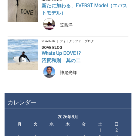
新たに加わる、EVERST Model（エバス
トモデル）
笠島洋
2026.04.09 ｜
フォトグラファー ブログ
DOVE BLOG
Whats Up DOVE !?
沼尻和則 其の二
神尾光輝
カレンダー
2026年8月
月
火
水
木
金
土
日
1
2