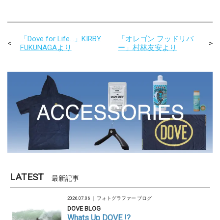
「Dove for Life…」KIRBY
「オレゴン フッドリバ
FUKUNAGAより
ー」村林友安より
LATEST
最新記事
2026.07.06 ｜
フォトグラファー ブログ
DOVE BLOG
Whats Up DOVE !?