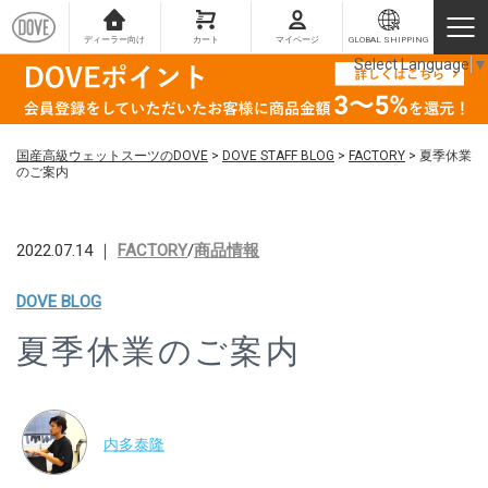
ディーラー向け
カート
マイページ
GLOBAL SHIPPING
Select Language
▼
国産高級ウェットスーツのDOVE
>
DOVE STAFF BLOG
>
FACTORY
>
夏季休業
のご案内
2022.07.14 ｜
FACTORY
/
商品情報
DOVE BLOG
夏季休業のご案内
内多泰隆