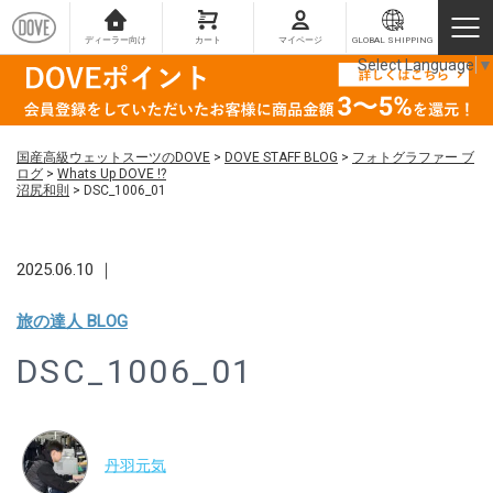
ディーラー向け
カート
マイページ
GLOBAL SHIPPING
Select Language
▼
国産高級ウェットスーツのDOVE
>
DOVE STAFF BLOG
>
フォトグラファー ブ
ログ
>
Whats Up DOVE !?
沼尻和則
>
DSC_1006_01
2025.06.10 ｜
旅の達人 BLOG
DSC_1006_01
丹羽元気