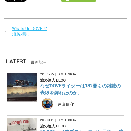
Whats Up DOVE !?
沼尻和則
LATEST
最新記事
2026.06.25 ｜
DOVE HISTORY
旅の達人 BLOG
なぜDOVEライダーは182冊もの雑誌の
表紙を飾れたのか。
戸倉康守
2026.03.01 ｜
DOVE HISTORY
旅の達人 BLOG