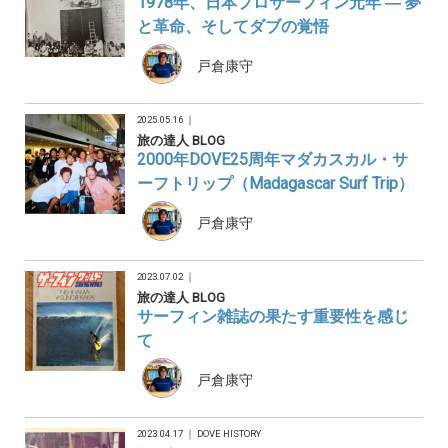
1978年、日本プロサーフィン元年 ― 夢
と革命、そしてダブの覚悟
戸倉康守
2025.05.16 ｜
旅の達人 BLOG
2000年DOVE25周年マダカスカル・サ
ーフトリップ（Madagascar Surf Trip）
戸倉康守
2023.07.02 ｜
旅の達人 BLOG
サーフィン雑誌の果たす重要性を感じ
て
戸倉康守
2023.04.17 ｜
DOVE HISTORY