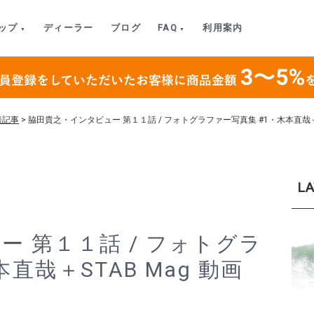
ップ
ディーラー
ブログ
FAQ
利用案内
談記事
>
脇田貴之・インタビュー 第１１話 / フォトグラファー写真集 #1・木本直哉＋S
LA
 第１１話 / フォトグラ
直哉＋STAB Mag 動画