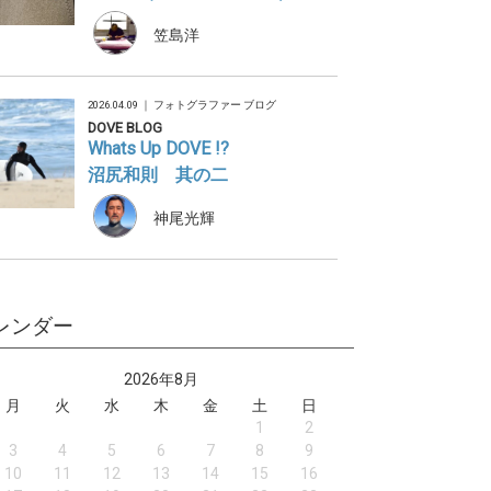
笠島洋
2026.04.09 ｜
フォトグラファー ブログ
DOVE BLOG
Whats Up DOVE !?
沼尻和則 其の二
神尾光輝
レンダー
2026年8月
月
火
水
木
金
土
日
1
2
3
4
5
6
7
8
9
10
11
12
13
14
15
16