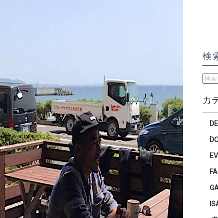
検
検
索:
カ
D
D
E
F
G
IS