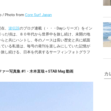
o / Photo from
Core Surf Japan
現在、
波伝説
のブログ連載（・・・Dayシリーズ）をイン
有った頃は、８０年代から世界中を旅し続け、未開の地
ーらと共にハントし、冬のノースは長い歴史と共に紙面
している私達は、毎号の発刊を楽しみにしていた記憶が
を旅し続ける、日本を代表するサーフィンフォトグラフ
ー写真集 #1・木本直哉＋STAB Mag 動画
カ