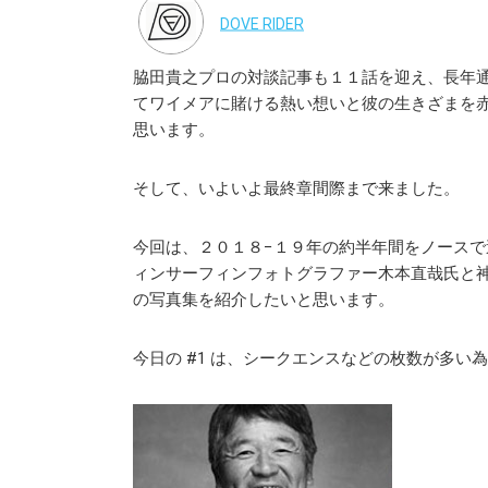
DOVE RIDER
脇田貴之プロの対談記事も１１話を迎え、長年
てワイメアに賭ける熱い想いと彼の生きざまを
思います。
そして、いよいよ最終章間際まで来ました。
今回は、２０１８−１９年の約半年間をノース
ィンサーフィンフォトグラファー木本直哉氏と
の写真集を紹介したいと思います。
今日の #1 は、シークエンスなどの枚数が多い