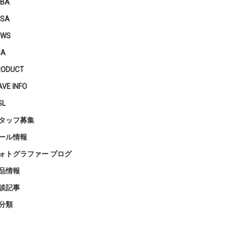
PBA
PSA
EWS
SA
RODUCT
VE INFO
SL
タッフ募集
ール情報
ォトグラファー ブログ
品情報
談記事
分類