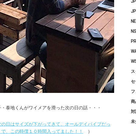
J
J
N
N
P
WA
W
ス
セ
フ
商
子・泰地くんがワイメアを滑った次の日の話・・・
対
未
次の日はサイズが下がってきて、オールデイパイプだっ
。で、この時僕１０時間入ってました！！
）