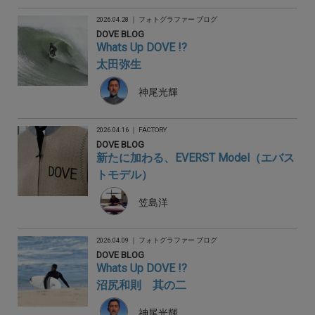
2026.04.28 ｜
フォトグラファー ブログ
DOVE BLOG
Whats Up DOVE !?
太田弥生
神尾光輝
2026.04.16 ｜
FACTORY
DOVE BLOG
新たに加わる、EVERST Model（エバス
トモデル）
笠島洋
2026.04.09 ｜
フォトグラファー ブログ
DOVE BLOG
Whats Up DOVE !?
沼尻和則 其の二
神尾光輝