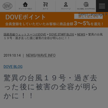
ディーラー向け
カート
マイページ
GLOBAL SHIPPING
Select Language
▼
国産高級ウェットスーツのDOVE
>
DOVE STAFF BLOG
>
NEWS
>
驚異の台風
１９号・過ぎ去った後に被害の全容が明らかに！！
2019.10.14 ｜
NEWS
/
WAVE INFO
DOVE BLOG
驚異の台風１９号・過ぎ去
った後に被害の全容が明ら
かに！！