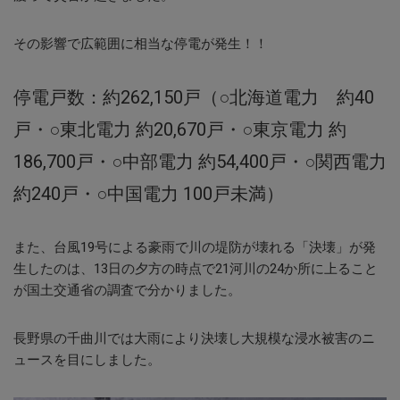
その影響で広範囲に相当な停電が発生！！
停電戸数：約262,150戸（○北海道電力 約40
戸・○東北電力 約20,670戸・○東京電力 約
186,700戸・○中部電力 約54,400戸・○関西電力
約240戸・○中国電力 100戸未満）
また、台風19号による豪雨で川の堤防が壊れる「決壊」が発
生したのは、13日の夕方の時点で21河川の24か所に上ること
が国土交通省の調査で分かりました。
長野県の千曲川では大雨により決壊し大規模な浸水被害のニ
ュースを目にしました。