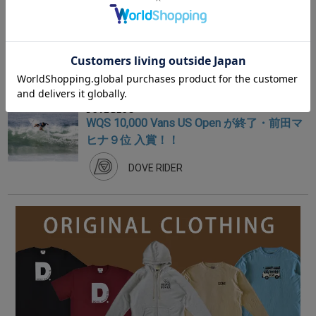
田マヒナ・脇田紗良 WQS 10,000 試合のス
ペインへ！！
DOVE RIDER
2019.08.05 ｜
EVENT・お知らせ
/
WSL
DOVE BLOG
WQS 10,000 Vans US Open が終了・前田マ
ヒナ９位 入賞！！
DOVE RIDER