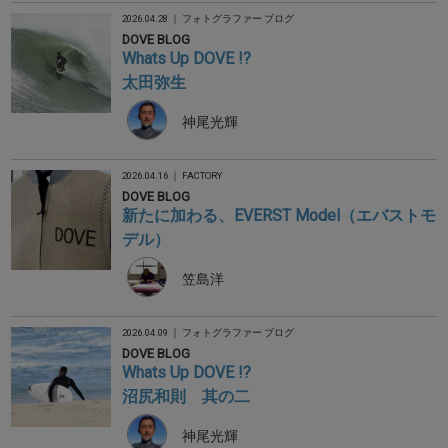
2026.04.28 ｜
フォトグラファー ブログ
DOVE BLOG
Whats Up DOVE !?
太田弥生
神尾光輝
2026.04.16 ｜
FACTORY
DOVE BLOG
新たに加わる、EVERST Model（エバストモ
デル）
笠島洋
2026.04.09 ｜
フォトグラファー ブログ
DOVE BLOG
Whats Up DOVE !?
沼尻和則 其の二
神尾光輝