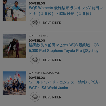
DOVE BLOG
WQS Women’s 最終結果 ランキング/ 前田マ
ヒナ（１５位）・脇田紗良（１６位）
DOVE RIDER
2019.11.14 ｜
WSL
DOVE BLOG
脇田紗良＆前田マヒナ/ WQS 最終戦・QS
6,000 Port Stephens Toyota Pro @Sydney
DOVE RIDER
2019.10.27 ｜
ISA
/
JPSA
/
WSL
DOVE BLOG
ワールドワイド・コンテスト情報/ JPSA・
WCT・ISA World Junior
DOVE RIDER