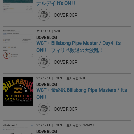
ナルデイ It’s ON !!
DOVE RIDER
2019.12.12 ｜
WSL
DOVE BLOG
WCT・Billabong Pipe Master / Day4 It’s
ON!! フィリペ敗退の大波乱！！
DOVE RIDER
2019.12.11 ｜
EVENT・お知らせ
/
WSL
DOVE BLOG
WCT・最終戦 Billabong Pipe Masters / It’s
ON!!
DOVE RIDER
2019.12.01 ｜
EVENT・お知らせ
/
NEWS
/
WSL
DOVE BLOG