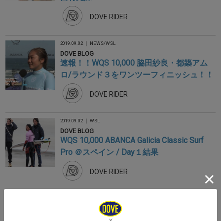
DOVE RIDER
2019.09.02 ｜
NEWS
/
WSL
DOVE BLOG
速報！！WQS 10,000 脇田紗良・都築アム
ロ/ラウンド３をワンツーフィニッシュ！！
DOVE RIDER
2019.09.02 ｜
WSL
DOVE BLOG
WQS 10,000 ABANCA Galicia Classic Surf
Pro ＠スペイン / Day１結果
DOVE RIDER
2019.08.31 ｜
JPSA
/
WSL
DOVE BLOG
JPSA 第４戦・関口真央ラウンド４へ / 前