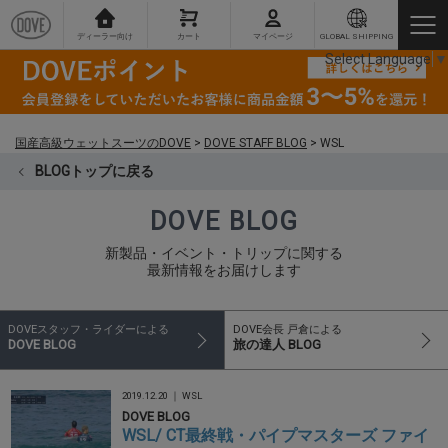
ディーラー向け
カート
マイページ
GLOBAL SHIPPING
Select Language
▼
国産高級ウェットスーツのDOVE
>
DOVE STAFF BLOG
>
WSL
BLOGトップに戻る
DOVE BLOG
新製品・イベント・トリップに関する
最新情報をお届けします
DOVEスタッフ・ライダーによる
DOVE会長 戸倉による
DOVE BLOG
旅の達人 BLOG
2019.12.20 ｜
WSL
DOVE BLOG
WSL/ CT最終戦・パイプマスターズ ファイ