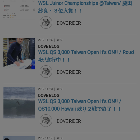
WSL Juinor Championships @Taiwan/ 脇田
紗良・３位入賞！！
DOVE RIDER
2019.11.24 ｜
WSL
DOVE BLOG
WSL QS 3,000 Taiwan Open It’s ON!! / Roud
4が進行中！！
DOVE RIDER
2019.11.23 ｜
WSL
DOVE BLOG
WSL QS 3,000 Taiwan Open It’s ON!! /
QS10,000 Hawaii 残り２戦で終了！！
DOVE RIDER
2019.11.19 ｜
WSL