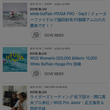
2019.10.19 ｜
EVENT・お知らせ
/
WSL
DOVE BLOG
white buffalo HYUGA PRO・Day3 / クォータ
ーファイナルで脇田紗良VS都築アムロの大
勝負です！！
DOVE RIDER
2019.10.18 ｜
EVENT・お知らせ
/
WSL
DOVE BLOG
WQS Women’s QS3,000 &Men’s 10,000
White Buffalo Hyuga Pro 宮崎
DOVE RIDER
2019.10.09 ｜
FACTORY
/
JPSA
/
WSL
DOVE BLOG
ライダーズミーティング 松下諒大・関口真
央プロ来社 / WQS Pro Junior・足立海世＆
西村兄妹